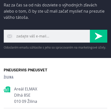
Raz za čas sa od nás dozviete o výhodných zľavách
alebo o tom, či by ste už mali začať myslieť na prezutie
vášho tátoša.
Odoslaním emailu súhlasíte s jeho so spracovaním na marketingové účely.
PNEUSERVIS PNEUSVET
ŽILINA
Areál ELMAX
Dlhá 85E
010 09 Žilina