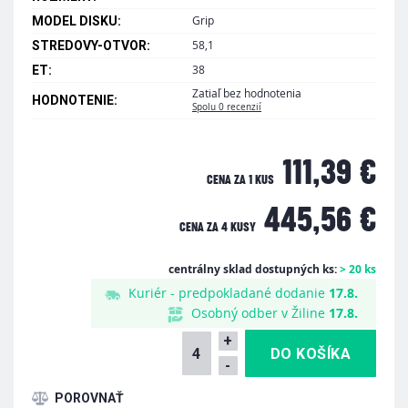
Grip
MODEL DISKU:
58,1
STREDOVY-OTVOR:
38
ET:
Zatiaľ bez hodnotenia
HODNOTENIE:
Spolu 0 recenzií
111,39 €
CENA ZA 1 KUS
445,56 €
CENA ZA
4 KUSY
centrálny sklad dostupných ks:
> 20 ks
Kuriér - predpokladané dodanie
17.8.
Osobný odber v Žiline
17.8.
+
-