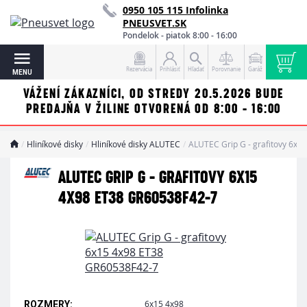
0950 105 115 Infolinka
PNEUSVET.SK
Pondelok - piatok 8:00 - 16:00
Rezervácia
Prihlásiť
Hľadať
Porovnanie
Garáž
MENU
VÁŽENÍ ZÁKAZNÍCI, OD STREDY 20.5.2026 BUDE
PREDAJŇA V ŽILINE OTVORENÁ OD 8:00 - 16:00
Hliníkové disky
Hliníkové disky ALUTEC
ALUTEC Grip G - grafitovy 6x
ALUTEC GRIP G - GRAFITOVY 6X15
4X98 ET38 GR60538F42-7
6x15 4x98
ROZMERY: