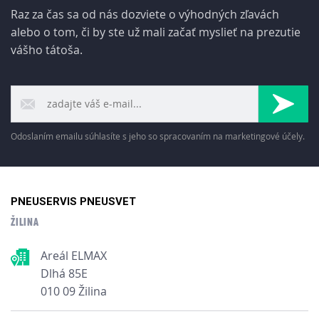
Raz za čas sa od nás dozviete o výhodných zľavách
alebo o tom, či by ste už mali začať myslieť na prezutie
vášho tátoša.
Odoslaním emailu súhlasíte s jeho so spracovaním na marketingové účely.
PNEUSERVIS PNEUSVET
ŽILINA
Areál ELMAX
Dlhá 85E
010 09 Žilina