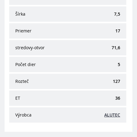
Šírka
7,5
Priemer
17
stredovy-otvor
71,6
Počet dier
5
Rozteč
127
ET
36
Výrobca
ALUTEC