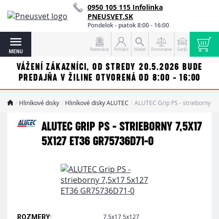
0950 105 115 Infolinka
PNEUSVET.SK
Pondelok - piatok 8:00 - 16:00
Rezervácia
Prihlásiť
Hľadať
Porovnanie
Garáž
MENU
VÁŽENÍ ZÁKAZNÍCI, OD STREDY 20.5.2026 BUDE
PREDAJŇA V ŽILINE OTVORENÁ OD 8:00 - 16:00
Hliníkové disky
Hliníkové disky ALUTEC
ALUTEC Grip PS - strieborny 
ALUTEC GRIP PS - STRIEBORNY 7,5X17
5X127 ET36 GR75736D71-0
7,5x17 5x127
ROZMERY: