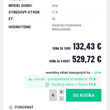
Grip
MODEL DISKU:
71,6
STREDOVY-OTVOR:
36
ET:
Zatiaľ bez hodnotenia
HODNOTENIE:
Spolu 0 recenzií
132,43 €
CENA ZA 1 KUS
529,72 €
CENA ZA
4 KUSY
centrálny sklad dostupných ks:
> 20 ks
Kuriér - predpokladané dodanie
17.8.
Osobný odber v Žiline
17.8.
+
-