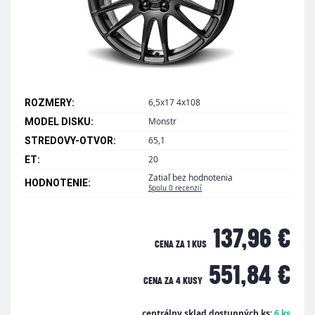
6,5x17 4x108
ROZMERY:
Monstr
MODEL DISKU:
65,1
STREDOVY-OTVOR:
20
ET:
Zatiaľ bez hodnotenia
HODNOTENIE:
Spolu 0 recenzií
137,96 €
CENA ZA 1 KUS
551,84 €
CENA ZA
4 KUSY
centrálny sklad dostupných ks:
6 ks