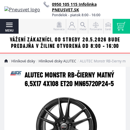
0950 105 115 Infolinka
PNEUSVET.SK
Pondelok - piatok 8:00 - 16:00
Rezervácia
Prihlásiť
Hľadať
Porovnanie
Garáž
MENU
VÁŽENÍ ZÁKAZNÍCI, OD STREDY 20.5.2026 BUDE
PREDAJŇA V ŽILINE OTVORENÁ OD 8:00 - 16:00
Hliníkové disky
Hliníkové disky ALUTEC
ALUTEC Monstr RB-čierny mat
ALUTEC MONSTR RB-ČIERNY MATNÝ
6,5X17 4X108 ET20 MN65720P24-5