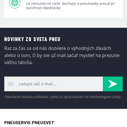
Už nemusíte nič riešiť. Nechajte si pneumatiky prezuť pri
vyzvihnutí objednávky
NOVINKY ZO SVETA PNEU
Raz za čas sa od nás dozviete o výhodných zľavách
alebo o tom, či by ste už mali začať myslieť na prezutie
vášho tátoša.
Odoslaním emailu súhlasíte s jeho so spracovaním na marketingové účely.
PNEUSERVIS PNEUSVET