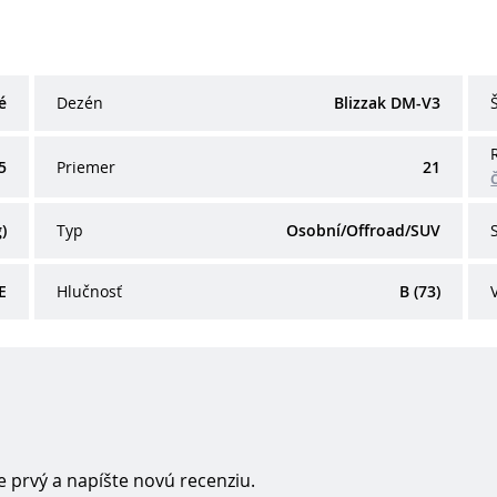
é
Dezén
Blizzak DM-V3
5
Priemer
21
)
Typ
Osobní/Offroad/SUV
E
Hlučnosť
B (73)
 prvý a napíšte novú recenziu.