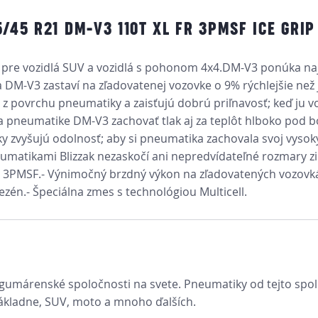
/45 R21 DM-V3 110T XL FR 3PMSF ICE GRIP
pre vozidlá SUV a vozidlá s pohonom 4x4.DM-V3 ponúka najno
DM-V3 zastaví na zľadovatenej vozovke o 9% rýchlejšie než j
z povrchu pneumatiky a zaisťujú dobrú priľnavosť; keď ju v
a pneumatike DM-V3 zachovať tlak aj za teplôt hlboko pod 
zvyšujú odolnosť; aby si pneumatika zachovala svoj vysoký
matikami Blizzak nezaskočí ani nepredvídateľné rozmary z
ky:- 3PMSF.- Výnimočný brzdný výkon na zľadovatených vozovk
én.- Špeciálna zmes s technológiou Multicell.
 gumárenské spoločnosti na svete. Pneumatiky od tejto spol
ákladne, SUV, moto a mnoho ďalších.