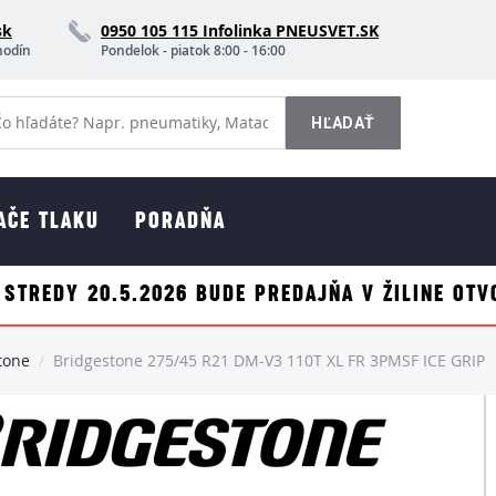
sk
0950 105 115 Infolinka PNEUSVET.SK
hodín
Pondelok - piatok 8:00 - 16:00
AČE TLAKU
PORADŇA
 STREDY 20.5.2026 BUDE PREDAJŇA V ŽILINE OTV
tone
Bridgestone 275/45 R21 DM-V3 110T XL FR 3PMSF ICE GRIP