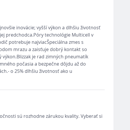
všie inovácie; vyšší výkon a dlhšiu životnosť
ej predchodca.Póry technológie Multicell v
odič potrebuje najviacŠpeciálna zmes s
bodom mrazu a zaisťuje dobrý kontakt so
 výkon.Blizzak je rad zimných pneumatík
imného počasia a bezpečne dôjdu až do
ách.- o 25% dlhšiu životnosť ako u
očnosti sú rozhodne zárukou kvality. Vyberať si