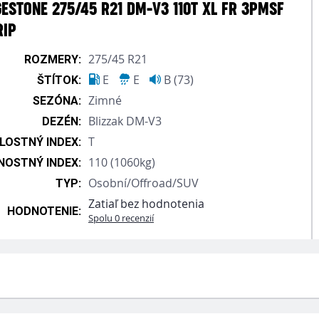
ESTONE 275/45 R21 DM-V3 110T XL FR 3PMSF
RIP
275/45 R21
ROZMERY:
E
E
B (73)
ŠTÍTOK:
Zimné
SEZÓNA:
Blizzak DM-V3
DEZÉN:
T
LOSTNÝ INDEX:
110 (1060kg)
OSTNÝ INDEX:
Osobní/Offroad/SUV
TYP:
Zatiaľ bez hodnotenia
HODNOTENIE:
Spolu 0 recenzií