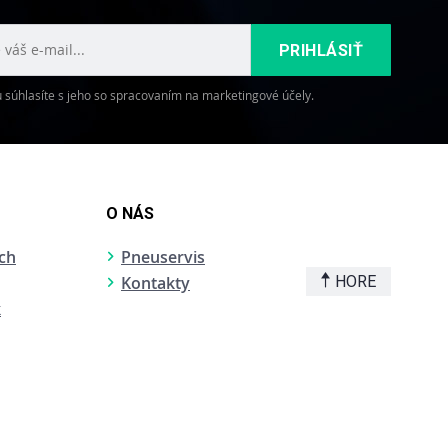
PRIHLÁSIŤ
súhlasíte s jeho so spracovaním na marketingové účely.
O NÁS
ch
Pneuservis
Kontakty
HORE
k