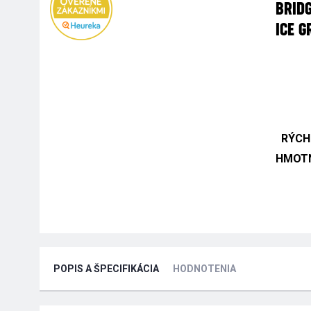
BRIDG
ICE G
RÝCH
HMOTN
POPIS A ŠPECIFIKÁCIA
HODNOTENIA