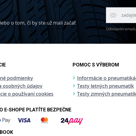
ebo o tom, či by ste už mali začať
Odoslaním emailu 
IE
POMOC S VÝBEROM
né podmienky
Informácie o pneumatiká
a osobných údajov
Testy letných pneumatík
cie o používaní cookies
Testy zimných pneumatí
 E-SHOPE PLATÍTE BEZPEČNE
EBOOK