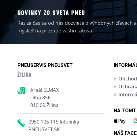
NOVINKY ZO SVETA PNEU
Raz za čas sa od nás dozviete o výhodných zľavách al
myslieť na prezutie vášho tátoša.
PNEUSERVIS PNEUSVET
INFORMÁC
ŽILINA
Obchod
Ochran
Areál ELMAX
Informá
Dlhá 85E
010 09 Žilina
NA TOMTO
0950 105 115 Infolinka
PNEUSVET.SK
NÁŠ FAC