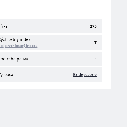
Šírka
275
Rýchlostný index
T
Čo je rýchlostný index?
Spotreba paliva
E
Výrobca
Bridgestone