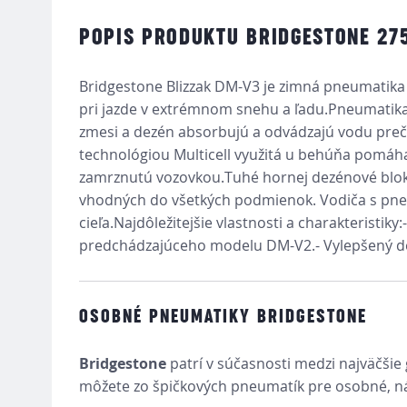
POPIS PRODUKTU BRIDGESTONE 275
Bridgestone Blizzak DM-V3 je zimná pneumatika 
pri jazde v extrémnom snehu a ľadu.Pneumatika 
zmesi a dezén absorbujú a odvádzajú vodu preč 
technológiou Multicell využitá u behúňa pomáh
zamrznutú vozovkou.Tuhé hornej dezénové bloky 
vhodných do všetkých podmienok. Vodiča s pneu
cieľa.Najdôležitejšie vlastnosti a charakteristi
predchádzajúceho modelu DM-V2.- Vylepšený dez
OSOBNÉ PNEUMATIKY BRIDGESTONE
Bridgestone
patrí v súčasnosti medzi najväčšie
môžete zo špičkových pneumatík pre osobné, n