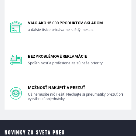
VIAC AKO 15 000 PRODUKTOV SKLADOM
a ďalšie tisíce pridávame každý mesiac
BEZPROBLÉMOVÉ REKLAMÁCIE
Spoľahlivosť a profesionalita sú naše priority
MOŽNOSŤ NAKÚPIŤ A PREZUŤ
Už nemusíte nič riešiť. Nechajte si pneumatiky prezuť pri
vyzvihnutí objednávky
NOVINKY ZO SVETA PNEU