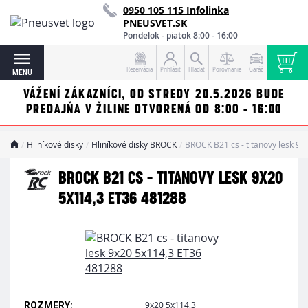
0950 105 115 Infolinka
PNEUSVET.SK
Pondelok - piatok 8:00 - 16:00
Rezervácia
Prihlásiť
Hľadať
Porovnanie
Garáž
MENU
VÁŽENÍ ZÁKAZNÍCI, OD STREDY 20.5.2026 BUDE
PREDAJŇA V ŽILINE OTVORENÁ OD 8:00 - 16:00
Hliníkové disky
Hliníkové disky BROCK
BROCK B21 cs - titanovy lesk 9
BROCK B21 CS - TITANOVY LESK 9X20
5X114,3 ET36 481288
9x20 5x114,3
ROZMERY: