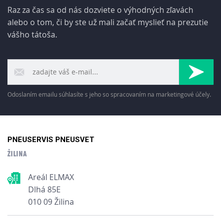
Raz za čas sa od nás dozviete o výhodných zľavách
alebo o tom, či by ste už mali začať myslieť na prezutie
vášho tátoša.
Odoslaním emailu súhlasíte s jeho so spracovaním na marketingové účely.
PNEUSERVIS PNEUSVET
ŽILINA
Areál ELMAX
Dlhá 85E
010 09 Žilina