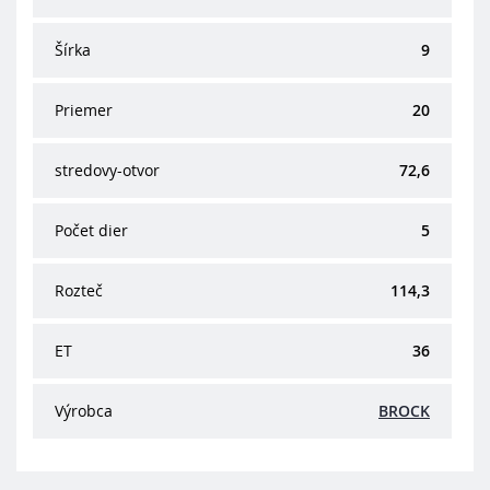
Šírka
9
Priemer
20
stredovy-otvor
72,6
Počet dier
5
Rozteč
114,3
ET
36
Výrobca
BROCK