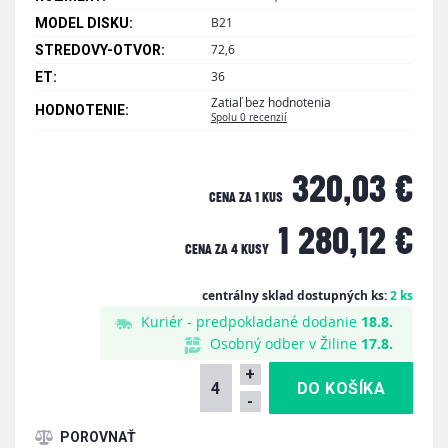
B21
MODEL DISKU:
72,6
STREDOVY-OTVOR:
36
ET:
Zatiaľ bez hodnotenia
HODNOTENIE:
Spolu 0 recenzií
320,03 €
CENA ZA 1 KUS
1 280,12 €
CENA ZA
4 KUSY
centrálny sklad dostupných ks:
2 ks
Kuriér - predpokladané dodanie
18.8.
Osobný odber v Žiline
17.8.
+
-