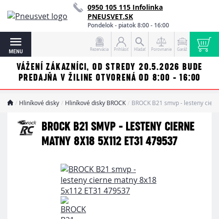
0950 105 115 Infolinka
PNEUSVET.SK
Pondelok - piatok 8:00 - 16:00
Rezervácia
Prihlásiť
Hľadať
Porovnanie
Garáž
MENU
VÁŽENÍ ZÁKAZNÍCI, OD STREDY 20.5.2026 BUDE
PREDAJŇA V ŽILINE OTVORENÁ OD 8:00 - 16:00
Hliníkové disky
Hliníkové disky BROCK
BROCK B21 smvp - lesteny cier
BROCK B21 SMVP - LESTENY CIERNE
MATNY 8X18 5X112 ET31 479537