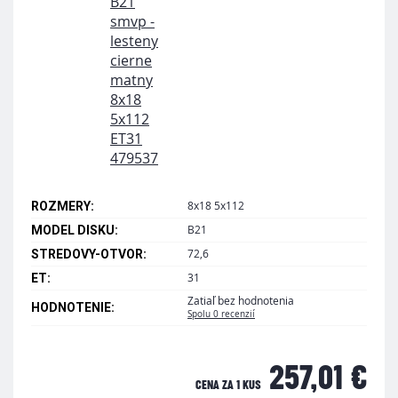
8x18 5x112
ROZMERY:
B21
MODEL DISKU:
72,6
STREDOVY-OTVOR:
31
ET:
Zatiaľ bez hodnotenia
HODNOTENIE:
Spolu 0 recenzií
257,01 €
CENA ZA 1 KUS