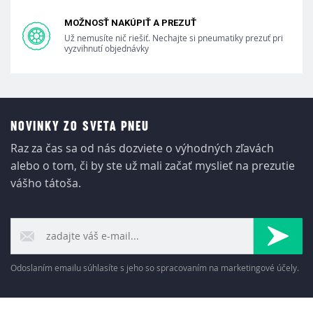
MOŽNOSŤ NAKÚPIŤ A PREZUŤ
Už nemusíte nič riešiť. Nechajte si pneumatiky prezuť pri
vyzvihnutí objednávky
NOVINKY ZO SVETA PNEU
Raz za čas sa od nás dozviete o výhodných zľavách
alebo o tom, či by ste už mali začať myslieť na prezutie
vášho tátoša.
Odoslaním emailu súhlasíte s jeho so spracovaním na marketingové účely.