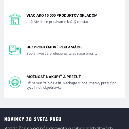
VIAC AKO 15 000 PRODUKTOV SKLADOM
a ďalšie tisíce pridávame každý mesiac
BEZPROBLÉMOVÉ REKLAMÁCIE
Spoľahlivosť a profesionalita sú naše priority
MOŽNOSŤ NAKÚPIŤ A PREZUŤ
Už nemusíte nič riešiť. Nechajte si pneumatiky prezuť pri
vyzvihnutí objednávky
NOVINKY ZO SVETA PNEU
Raz za čas sa od nás dozviete o výhodných zľavách