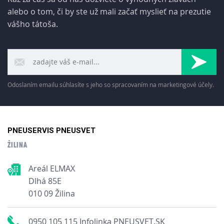
alebo o tom, či by ste už mali začať myslieť na prezutie
vášho tátoša.
Odoslaním emailu súhlasíte s jeho so spracovaním na marketingové účely.
PNEUSERVIS PNEUSVET
ŽILINA
Areál ELMAX
Dlhá 85E
010 09 Žilina
0950 105 115 Infolinka PNEUSVET.SK