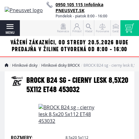
0950 105 115 Infolinka
PNEUSVET.SK
Pondelok - piatok 8:00 - 16:00
Rezervácia
Prihlásiť
Hľadať
Porovnanie
Garáž
MENU
VÁŽENÍ ZÁKAZNÍCI, OD STREDY 20.5.2026 BUDE
PREDAJŇA V ŽILINE OTVORENÁ OD 8:00 - 16:00
Hliníkové disky
Hliníkové disky BROCK
BROCK B24 sg - cierny lesk 8,5
BROCK B24 SG - CIERNY LESK 8,5X20
5X112 ET48 453032
8,5x20 5x112
ROZMERY: