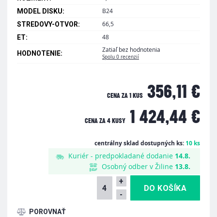
B24
MODEL DISKU:
66,5
STREDOVY-OTVOR:
48
ET:
Zatiaľ bez hodnotenia
HODNOTENIE:
Spolu 0 recenzií
356,11 €
CENA ZA 1 KUS
1 424,44 €
CENA ZA
4 KUSY
centrálny sklad dostupných ks:
10 ks
Kuriér - predpokladané dodanie
14.8.
Osobný odber v Žiline
13.8.
+
-