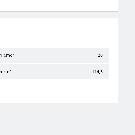
Priemer
20
Rozteč
114,3