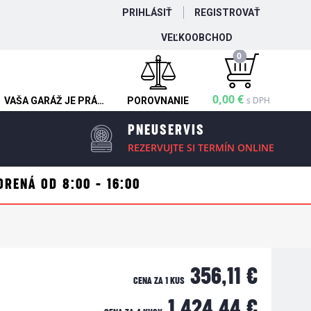
PRIHLÁSIŤ
REGISTROVAŤ
VEĽKOOBCHOD
0
0,00 €
s DPH
VAŠA GARÁŽ JE PRÁZDNA
POROVNANIE
PNEUSERVIS
REZERVUJTE SI TERMÍN ONLINE
ORENÁ OD 8:00 - 16:00
356,11 €
CENA ZA 1 KUS
1 424,44 €