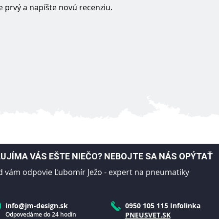
 prvý a napíšte novú recenziu.
UJÍMA VÁS EŠTE NIEČO? NEBOJTE SA NÁS OPÝTAŤ
d vám odpovie Ľubomír Ježo - expert na pneumatiky
info@jm-design.sk
0950 105 115 Infolinka
Odpovedáme do 24 hodín
PNEUSVET.SK