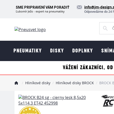
info@jm-design.
SME PRIPRAVENÍ VÁM PORADIŤ
Ľubomír Ježo - expert na pneumatiky
Odpovedáme do 24 
PNEUMATIKY
DISKY
DOPLNKY
SNÍM
VÁŽENÍ ZÁKAZNÍCI, OD
Hliníkové disky
Hliníkové disky BROCK
BROCK B2