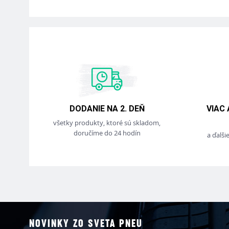
DODANIE NA 2. DEŇ
VIAC
všetky produkty, ktoré sú skladom,
doručíme do 24 hodín
a ďalši
NOVINKY ZO SVETA PNEU