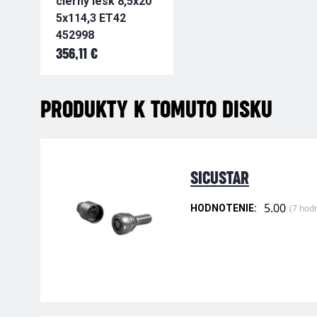
cierny lesk 8,5x20
5x114,3 ET42
452998
356,11 €
PRODUKTY K TOMUTO DISKU
SICUSTAR
5.00
(7 hod
HODNOTENIE: