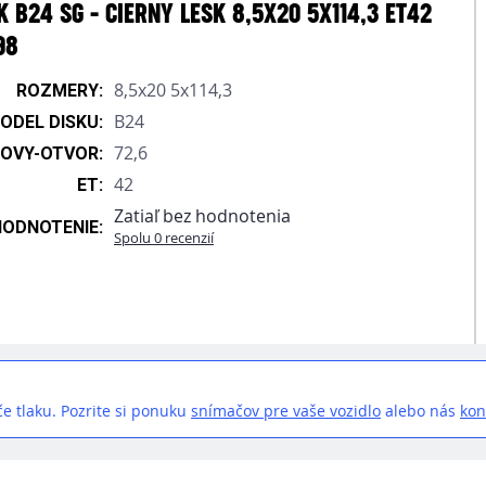
 B24 SG - CIERNY LESK 8,5X20 5X114,3 ET42
98
8,5x20 5x114,3
ROZMERY:
B24
ODEL DISKU:
72,6
OVY-OTVOR:
42
ET:
Zatiaľ bez hodnotenia
HODNOTENIE:
Spolu 0 recenzií
e tlaku. Pozrite si ponuku
snímačov pre vaše vozidlo
alebo nás
kon