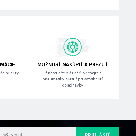
MÁCIE
MOŽNOSŤ NAKÚPIŤ A PREZUŤ
še priority
Už nemusíte nič riešiť. Nechajte si
pneumatiky prezuť pri vyzvihnutí
objednávky
PRIHLÁSIŤ