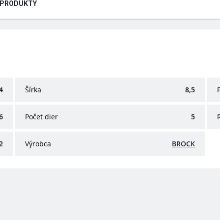
 PRODUKTY
4
Šírka
8,5
6
Počet dier
5
2
Výrobca
BROCK