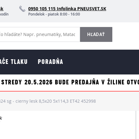
sk
0950 105 115 Infolinka PNEUSVET.SK
hodín
Pondelok - piatok 8:00 - 16:00
AČE TLAKU
PORADŇA
 STREDY 20.5.2026 BUDE PREDAJŇA V ŽILINE OTV
4 sg - cierny lesk 8,5x20 5x114,3 ET42 452998