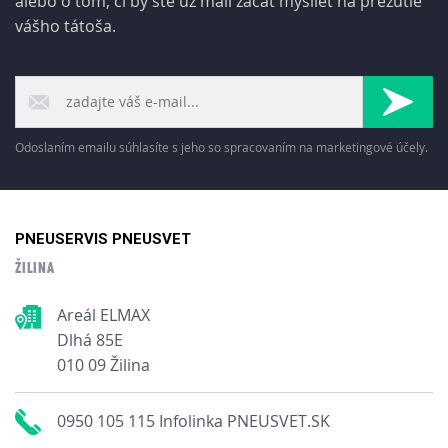
alebo o tom, či by ste už mali začať myslieť na prezutie
vášho tátoša.
Odoslaním emailu súhlasíte s jeho so spracovaním na marketingové účely.
PNEUSERVIS PNEUSVET
ŽILINA
Areál ELMAX
Dlhá 85E
010 09 Žilina
0950 105 115 Infolinka PNEUSVET.SK