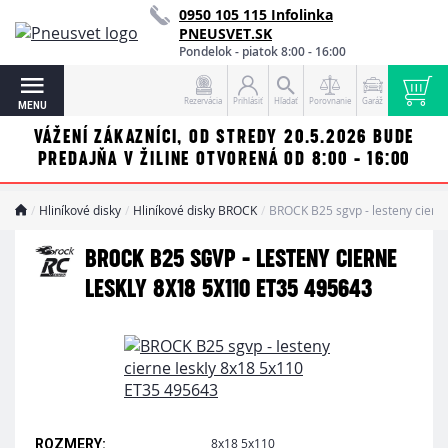
0950 105 115 Infolinka
PNEUSVET.SK
Pondelok - piatok 8:00 - 16:00
Rezervácia
Prihlásiť
Hľadať
Porovnanie
Garáž
MENU
VÁŽENÍ ZÁKAZNÍCI, OD STREDY 20.5.2026 BUDE
PREDAJŇA V ŽILINE OTVORENÁ OD 8:00 - 16:00
Hliníkové disky
Hliníkové disky BROCK
BROCK B25 sgvp - lesteny ciern
BROCK B25 SGVP - LESTENY CIERNE
LESKLY 8X18 5X110 ET35 495643
8x18 5x110
ROZMERY: