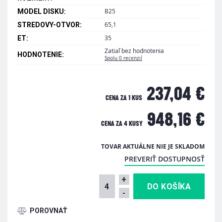
B25
MODEL DISKU:
65,1
STREDOVY-OTVOR:
35
ET:
Zatiaľ bez hodnotenia
HODNOTENIE:
Spolu 0 recenzií
237,04 €
CENA ZA 1 KUS
948,16 €
CENA ZA
4 KUSY
TOVAR AKTUÁLNE NIE JE SKLADOM
PREVERIŤ DOSTUPNOSŤ
+
-