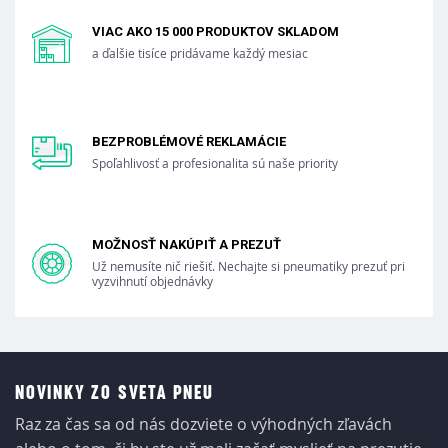
VIAC AKO 15 000 PRODUKTOV SKLADOM
a ďalšie tisíce pridávame každý mesiac
BEZPROBLÉMOVÉ REKLAMÁCIE
Spoľahlivosť a profesionalita sú naše priority
MOŽNOSŤ NAKÚPIŤ A PREZUŤ
Už nemusíte nič riešiť. Nechajte si pneumatiky prezuť pri
vyzvihnutí objednávky
NOVINKY ZO SVETA PNEU
Raz za čas sa od nás dozviete o výhodných zľavách