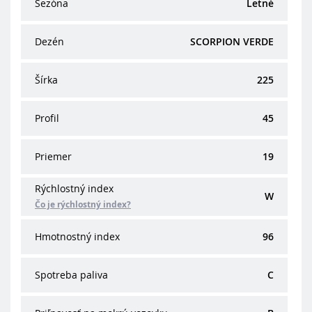
Sezóna
Letné
Dezén
SCORPION VERDE
Šírka
225
Profil
45
Priemer
19
Rýchlostný index
W
Čo je rýchlostný index?
Hmotnostný index
96
Spotreba paliva
C