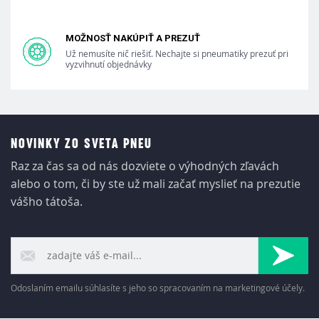
MOŽNOSŤ NAKÚPIŤ A PREZUŤ
Už nemusíte nič riešiť. Nechajte si pneumatiky prezuť pri
vyzvihnutí objednávky
NOVINKY ZO SVETA PNEU
Raz za čas sa od nás dozviete o výhodných zľavách
alebo o tom, či by ste už mali začať myslieť na prezutie
vášho tátoša.
Odoslaním emailu súhlasíte s jeho so spracovaním na marketingové účely.