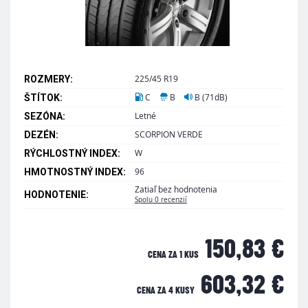
225/45 R19
ROZMERY:
C
B
B (71dB)
ŠTÍTOK:
Letné
SEZÓNA:
SCORPION VERDE
DEZÉN:
W
RÝCHLOSTNÝ INDEX:
96
HMOTNOSTNÝ INDEX:
Zatiaľ bez hodnotenia
HODNOTENIE:
Spolu 0 recenzií
150,83 €
CENA ZA 1 KUS
603,32 €
CENA ZA
4 KUSY