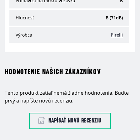
Priľnavosť na mokrú vozovku
B
Hlučnosť
B (71dB)
Výrobca
Pirelli
HODNOTENIE NAŠICH ZÁKAZNÍKOV
Tento produkt zatiaľ nemá žiadne hodnotenia. Buďte
prvý a napíšte novú recenziu.
NAPÍSAŤ NOVÚ RECENZIU