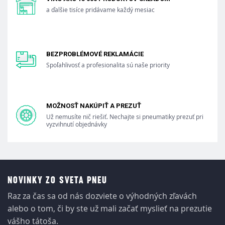
a ďalšie tisíce pridávame každý mesiac
BEZPROBLÉMOVÉ REKLAMÁCIE
Spoľahlivosť a profesionalita sú naše priority
MOŽNOSŤ NAKÚPIŤ A PREZUŤ
Už nemusíte nič riešiť. Nechajte si pneumatiky prezuť pri
vyzvihnutí objednávky
NOVINKY ZO SVETA PNEU
Raz za čas sa od nás dozviete o výhodných zľavách
alebo o tom, či by ste už mali začať myslieť na prezutie
vášho tátoša.