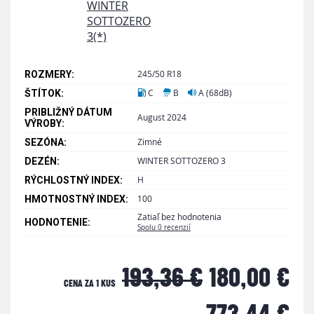
245/50 R18
ROZMERY:
C
B
A (68dB)
ŠTÍTOK:
PRIBLIŽNÝ DÁTUM
August 2024
VÝROBY:
Zimné
SEZÓNA:
WINTER SOTTOZERO 3
DEZÉN:
H
RÝCHLOSTNÝ INDEX:
100
HMOTNOSTNÝ INDEX:
Zatiaľ bez hodnotenia
HODNOTENIE:
Spolu 0 recenzií
193,36 €
180,00 €
CENA ZA 1 KUS