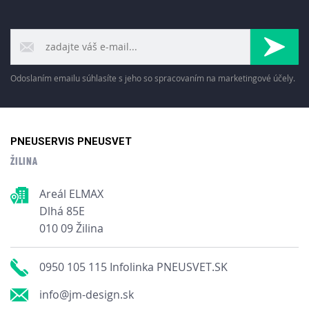
Odoslaním emailu súhlasíte s jeho so spracovaním na marketingové účely.
PNEUSERVIS PNEUSVET
ŽILINA
Areál ELMAX
Dlhá 85E
010 09 Žilina
0950 105 115 Infolinka PNEUSVET.SK
info@jm-design.sk