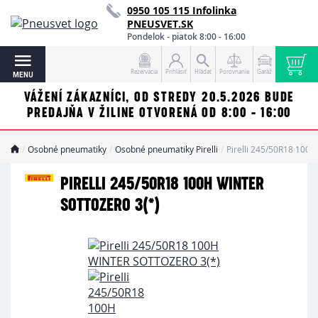
0950 105 115 Infolinka
PNEUSVET.SK
Pondelok - piatok 8:00 - 16:00
Rezervácia
Prihlásiť
Hľadať
Porovnanie
Garáž
MENU
VÁŽENÍ ZÁKAZNÍCI, OD STREDY 20.5.2026 BUDE
PREDAJŇA V ŽILINE OTVORENÁ OD 8:00 - 16:00
Osobné pneumatiky
Osobné pneumatiky Pirelli
Pirelli 245/50R18 10
PIRELLI 245/50R18 100H WINTER
SOTTOZERO 3(*)