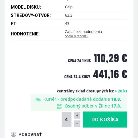
Grip
MODEL DISKU:
63,3
STREDOVY-OTVOR:
43
ET:
Zatiaľ bez hodnotenia
HODNOTENIE:
Spolu 0 recenzií
110,29 €
CENA ZA 1 KUS
441,16 €
CENA ZA
4 KUSY
centrálny sklad dostupných ks:
> 20 ks
Kuriér - predpokladané dodanie
18.8.
Osobný odber v Žiline
17.8.
+
-