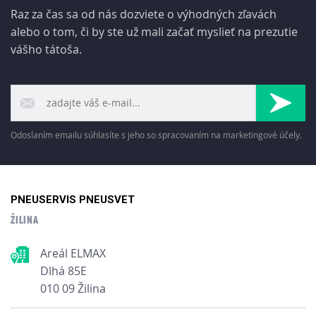
Raz za čas sa od nás dozviete o výhodných zľavách
alebo o tom, či by ste už mali začať myslieť na prezutie
vášho tátoša.
Odoslaním emailu súhlasíte s jeho so spracovaním na marketingové účely.
PNEUSERVIS PNEUSVET
ŽILINA
Areál ELMAX
Dlhá 85E
010 09 Žilina