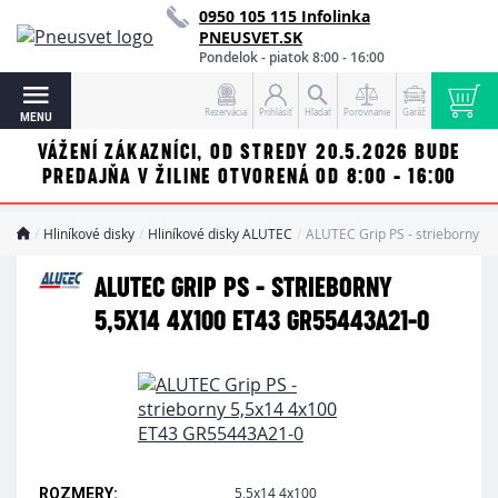
0950 105 115 Infolinka
PNEUSVET.SK
Pondelok - piatok 8:00 - 16:00
Rezervácia
Prihlásiť
Hľadať
Porovnanie
Garáž
MENU
VÁŽENÍ ZÁKAZNÍCI, OD STREDY 20.5.2026 BUDE
PREDAJŇA V ŽILINE OTVORENÁ OD 8:00 - 16:00
Hliníkové disky
Hliníkové disky ALUTEC
ALUTEC Grip PS - strieborny 
ALUTEC GRIP PS - STRIEBORNY
5,5X14 4X100 ET43 GR55443A21-0
5,5x14 4x100
ROZMERY: