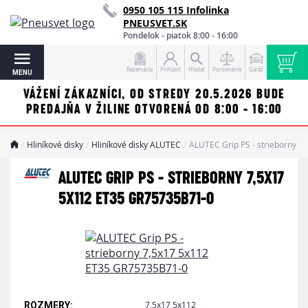
0950 105 115 Infolinka
PNEUSVET.SK
Pondelok - piatok 8:00 - 16:00
Rezervácia
Prihlásiť
Hľadať
Porovnanie
Garáž
MENU
VÁŽENÍ ZÁKAZNÍCI, OD STREDY 20.5.2026 BUDE
PREDAJŇA V ŽILINE OTVORENÁ OD 8:00 - 16:00
Hliníkové disky
Hliníkové disky ALUTEC
ALUTEC Grip PS - strieborny 
ALUTEC GRIP PS - STRIEBORNY 7,5X17
5X112 ET35 GR75735B71-0
7,5x17 5x112
ROZMERY: