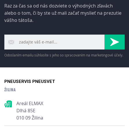
Raz za čas sa od nás dozviete o výhodných zľavách
alebo o tom, či by ste už mali začať myslieť na prezutie
vášho tátoša.
Odoslaním emailu súhlasíte s jeho so spracovaním na marketingové účely.
PNEUSERVIS PNEUSVET
ŽILINA
Areál ELMAX
Dlhá 85E
010 09 Žilina