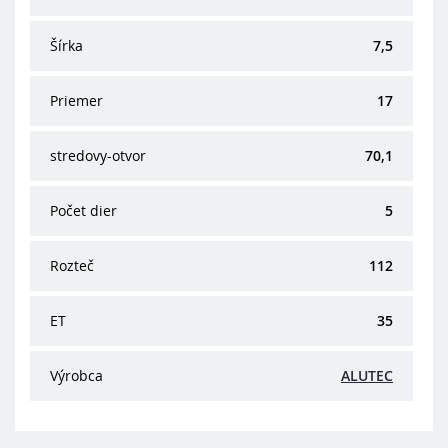
Šírka
7,5
Priemer
17
stredovy-otvor
70,1
Počet dier
5
Rozteč
112
ET
35
Výrobca
ALUTEC