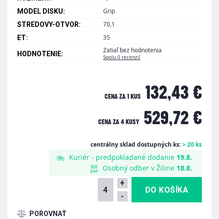
Grip
MODEL DISKU:
70,1
STREDOVY-OTVOR:
35
ET:
Zatiaľ bez hodnotenia
HODNOTENIE:
Spolu 0 recenzií
132,43 €
CENA ZA 1 KUS
529,72 €
CENA ZA
4 KUSY
centrálny sklad dostupných ks:
> 20 ks
Kuriér - predpokladané dodanie
19.8.
Osobný odber v Žiline
18.8.
+
-