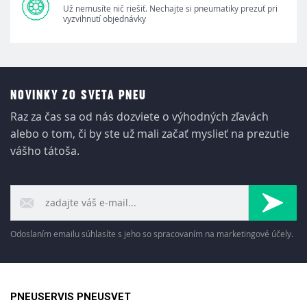
Už nemusíte nič riešiť. Nechajte si pneumatiky prezuť pri
vyzvihnutí objednávky
NOVINKY ZO SVETA PNEU
Raz za čas sa od nás dozviete o výhodných zľavách
alebo o tom, či by ste už mali začať myslieť na prezutie
vášho tátoša.
Odoslaním emailu súhlasíte s jeho so spracovaním na marketingové účely.
PNEUSERVIS PNEUSVET