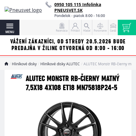
0950 105 115 Infolinka
PNEUSVET.SK
Pondelok - piatok 8:00 - 16:00
Rezervácia
Prihlásiť
Hľadať
Porovnanie
Garáž
MENU
VÁŽENÍ ZÁKAZNÍCI, OD STREDY 20.5.2026 BUDE
PREDAJŇA V ŽILINE OTVORENÁ OD 8:00 - 16:00
Hliníkové disky
Hliníkové disky ALUTEC
ALUTEC Monstr RB-čierny mat
ALUTEC MONSTR RB-ČIERNY MATNÝ
7,5X18 4X108 ET18 MN75818P24-5