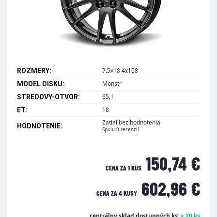
7,5x18 4x108
ROZMERY:
Monstr
MODEL DISKU:
65,1
STREDOVY-OTVOR:
18
ET:
Zatiaľ bez hodnotenia
HODNOTENIE:
Spolu 0 recenzií
150,74 €
CENA ZA 1 KUS
602,96 €
CENA ZA
4 KUSY
centrálny sklad dostupných ks:
> 20 ks