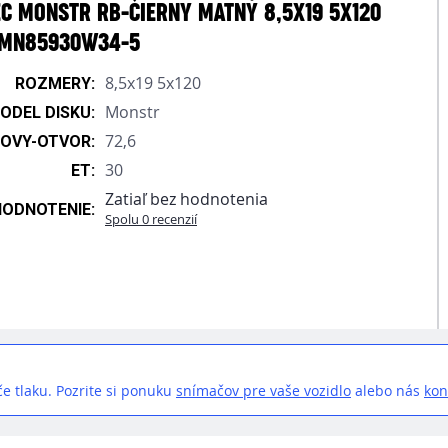
EC MONSTR RB-ČIERNY MATNÝ 8,5X19 5X120
 MN85930W34-5
8,5x19 5x120
ROZMERY:
Monstr
ODEL DISKU:
72,6
OVY-OTVOR:
30
ET:
Zatiaľ bez hodnotenia
HODNOTENIE:
Spolu 0 recenzií
e tlaku. Pozrite si ponuku
snímačov pre vaše vozidlo
alebo nás
kon