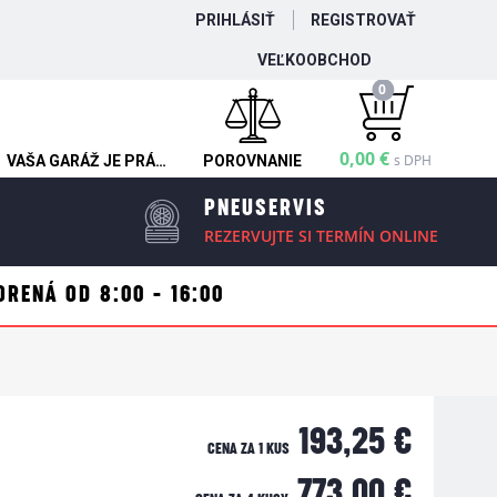
PRIHLÁSIŤ
REGISTROVAŤ
VEĽKOOBCHOD
0
0,00 €
s DPH
VAŠA GARÁŽ JE PRÁZDNA
POROVNANIE
PNEUSERVIS
REZERVUJTE SI TERMÍN ONLINE
ORENÁ OD 8:00 - 16:00
193,25 €
CENA ZA 1 KUS
773,00 €