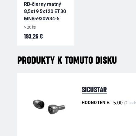
RB-čierny matný
8,5x19 5x120 ET30
MN85930W34-5
> 20 ks
193,25 €
PRODUKTY K TOMUTO DISKU
SICUSTAR
5.00
(7 hod
HODNOTENIE: