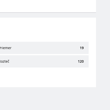
Priemer
19
Rozteč
120