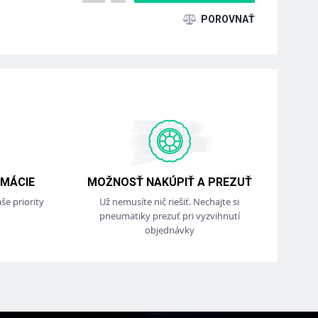
MÁCIE
MOŽNOSŤ NAKÚPIŤ A PREZUŤ
še priority
Už nemusíte nič riešiť. Nechajte si
pneumatiky prezuť pri vyzvihnutí
objednávky