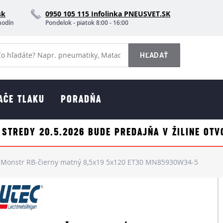
sk
0950 105 115 Infolinka PNEUSVET.SK
hodín
Pondelok - piatok 8:00 - 16:00
AČE TLAKU
PORADŇA
 STREDY 20.5.2026 BUDE PREDAJŇA V ŽILINE OTV
Monstr RB-čierny matný 8,5x19 5x120 ET30 MN85930W34-5