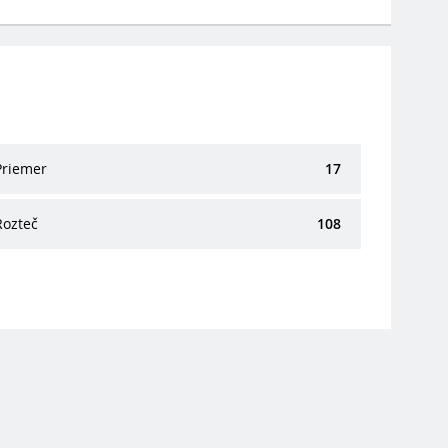
Priemer
17
Rozteč
108