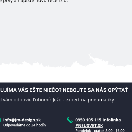
 prvý a napíšte novú recenziu.
UJÍMA VÁS EŠTE NIEČO? NEBOJTE SA NÁS OPÝTAŤ
d vám odpovie Ľubomír Ježo - expert na pneumatiky
info@jm-design.sk
0950 105 115 Infolinka
Odpovedáme do 24 hodín
PNEUSVET.SK
Pondelok - piatok 8:00 - 16:00