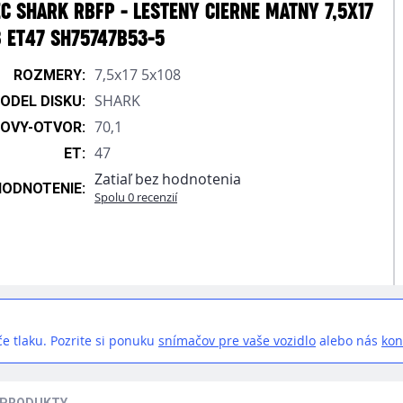
C SHARK RBFP - LESTENY CIERNE MATNY 7,5X17
 ET47 SH75747B53-5
7,5x17 5x108
ROZMERY:
SHARK
ODEL DISKU:
70,1
OVY-OTVOR:
47
ET:
Zatiaľ bez hodnotenia
HODNOTENIE:
Spolu 0 recenzií
e tlaku. Pozrite si ponuku
snímačov pre vaše vozidlo
alebo nás
kon