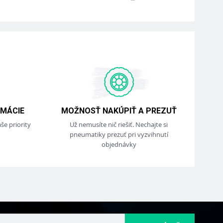
MÁCIE
MOŽNOSŤ NAKÚPIŤ A PREZUŤ
še priority
Už nemusíte nič riešiť. Nechajte si
pneumatiky prezuť pri vyzvihnutí
objednávky