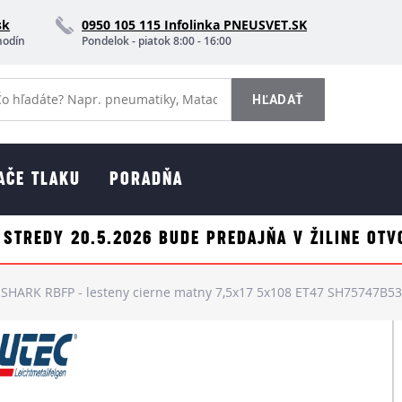
sk
0950 105 115 Infolinka PNEUSVET.SK
hodín
Pondelok - piatok 8:00 - 16:00
AČE TLAKU
PORADŇA
 STREDY 20.5.2026 BUDE PREDAJŇA V ŽILINE OTV
SHARK RBFP - lesteny cierne matny 7,5x17 5x108 ET47 SH75747B53