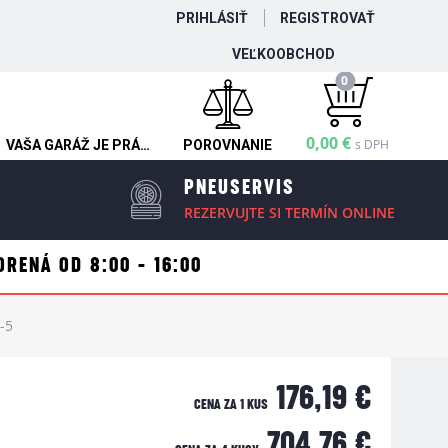
PRIHLÁSIŤ
REGISTROVAŤ
VEĽKOOBCHOD
0
0,00 €
s DPH
VAŠA GARÁŽ JE PRÁZDNA
POROVNANIE
PNEUSERVIS
REZERVUJTE SI TERMÍN ONLINE
ORENÁ OD 8:00 - 16:00
-5
176,19 €
CENA ZA 1 KUS
704,76 €