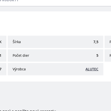
 PRODUKTY
K
Šírka
7,5
1
Počet dier
5
7
Výrobca
ALUTEC