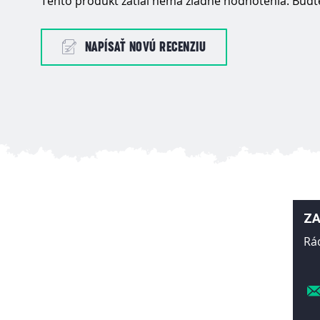
Tento produkt zatiaľ nemá žiadne hodnotenia. Buďte
NAPÍSAŤ NOVÚ RECENZIU
ZA
Rá