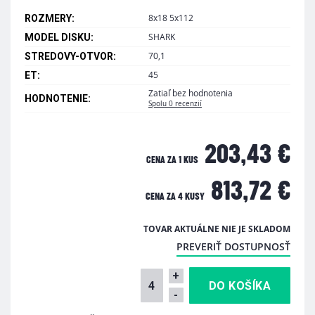
8x18 5x112
ROZMERY:
SHARK
MODEL DISKU:
70,1
STREDOVY-OTVOR:
45
ET:
Zatiaľ bez hodnotenia
HODNOTENIE:
Spolu 0 recenzií
203,43 €
CENA ZA 1 KUS
813,72 €
CENA ZA
4 KUSY
TOVAR AKTUÁLNE NIE JE SKLADOM
PREVERIŤ DOSTUPNOSŤ
+
-