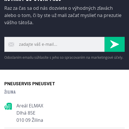
Raz za čas sa od nás dozviete o výhodných zľavách
alebo o tom, či by ste už mali začať myslieť na prezutie
vášho tátoša.
Odoslaním emailu súhlasíte s jeho so spracovaním na marketingové účely.
PNEUSERVIS PNEUSVET
ŽILINA
Areál ELMAX
Dlhá 85E
010 09 Žilina