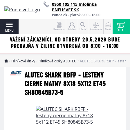
0950 105 115 Infolinka
PNEUSVET.SK
Pondelok - piatok 8:00 - 16:00
Rezervácia
Prihlásiť
Hľadať
Porovnanie
Garáž
MENU
VÁŽENÍ ZÁKAZNÍCI, OD STREDY 20.5.2026 BUDE
PREDAJŇA V ŽILINE OTVORENÁ OD 8:00 - 16:00
Hliníkové disky
Hliníkové disky ALUTEC
ALUTEC SHARK RBFP - lesteny
ALUTEC SHARK RBFP - LESTENY
CIERNE MATNY 8X18 5X112 ET45
SH80845B73-5