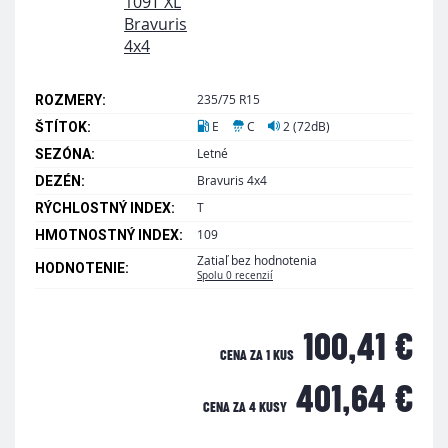
235/75 R15
ROZMERY:
E
C
2 (72dB)
ŠTÍTOK:
Letné
SEZÓNA:
Bravuris 4x4
DEZÉN:
T
RÝCHLOSTNÝ INDEX:
109
HMOTNOSTNÝ INDEX:
Zatiaľ bez hodnotenia
HODNOTENIE:
Spolu 0 recenzií
100,41 €
CENA ZA 1 KUS
401,64 €
CENA ZA
4 KUSY