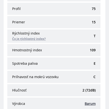
Profil
75
Priemer
15
Rýchlostný index
T
Čo je rýchlostný index?
Hmotnostný index
109
Spotreba paliva
E
Priľnavosť na mokrú vozovku
C
Hlučnosť
2 (72dB)
Výrobca
Barum