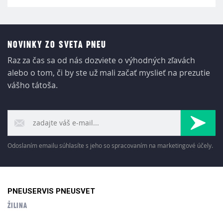
NOVINKY ZO SVETA PNEU
Raz za čas sa od nás dozviete o výhodných zľavách
alebo o tom, či by ste už mali začať myslieť na prezutie
vášho tátoša.
Odoslaním emailu súhlasíte s jeho so spracovaním na marketingové účely.
PNEUSERVIS PNEUSVET
ŽILINA