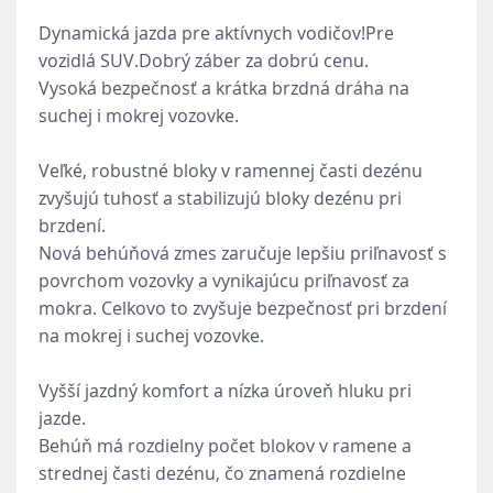
Dynamická jazda pre aktívnych vodičov!Pre
vozidlá SUV.Dobrý záber za dobrú cenu.
Vysoká bezpečnosť a krátka brzdná dráha na
suchej i mokrej vozovke.
Veľké, robustné bloky v ramennej časti dezénu
zvyšujú tuhosť a stabilizujú bloky dezénu pri
brzdení.
Nová behúňová zmes zaručuje lepšiu priľnavosť s
povrchom vozovky a vynikajúcu priľnavosť za
mokra. Celkovo to zvyšuje bezpečnosť pri brzdení
na mokrej i suchej vozovke.
Vyšší jazdný komfort a nízka úroveň hluku pri
jazde.
Behúň má rozdielny počet blokov v ramene a
strednej časti dezénu, čo znamená rozdielne