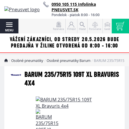
0950 105 115 Infolinka
PNEUSVET.SK
Pondelok - piatok 8:00 - 16:00
Rezervácia
Prihlásiť
Hľadať
Porovnanie
Garáž
MENU
VÁŽENÍ ZÁKAZNÍCI, OD STREDY 20.5.2026 BUDE
PREDAJŇA V ŽILINE OTVORENÁ OD 8:00 - 16:00
Osobné pneumatiky
Osobné pneumatiky Barum
BARUM 235/75R15 109
BARUM 235/75R15 109T XL BRAVURIS
4X4