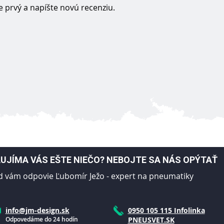
 prvý a napíšte novú recenziu.
UJÍMA VÁS EŠTE NIEČO? NEBOJTE SA NÁS OPÝTAŤ
d vám odpovie Ľubomír Ježo - expert na pneumatiky
info@jm-design.sk
0950 105 115 Infolinka
Odpovedáme do 24 hodín
PNEUSVET.SK