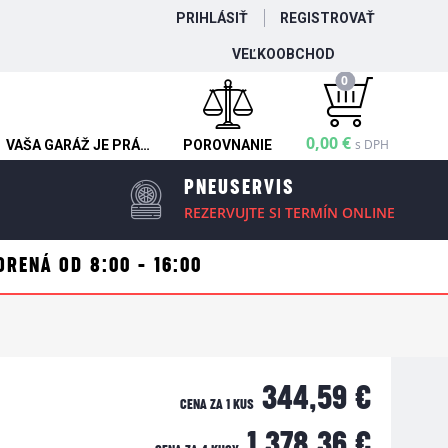
PRIHLÁSIŤ
REGISTROVAŤ
VEĽKOOBCHOD
0
0,00 €
s DPH
VAŠA GARÁŽ JE PRÁZDNA
POROVNANIE
PNEUSERVIS
REZERVUJTE SI TERMÍN ONLINE
ORENÁ OD 8:00 - 16:00
344,59 €
CENA ZA 1 KUS
1 378,36 €