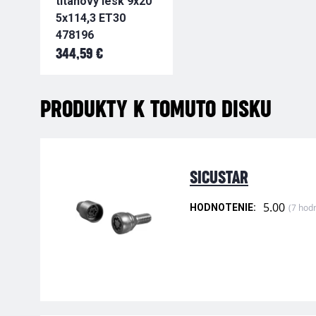
titanovy lesk 9x20
5x114,3 ET30
478196
344,59 €
PRODUKTY K TOMUTO DISKU
SICUSTAR
5.00
(7 hod
HODNOTENIE: