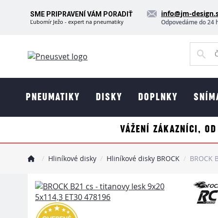
info@jm-design.
SME PRIPRAVENÍ VÁM PORADIŤ
Ľubomír Ježo - expert na pneumatiky
Odpovedáme do 24 
PNEUMATIKY
DISKY
DOPLNKY
SNÍM
VÁŽENÍ ZÁKAZNÍCI, OD
Hliníkové disky
Hliníkové disky BROCK
BROCK B2