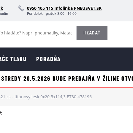
sk
0950 105 115 Infolinka PNEUSVET.SK
hodín
Pondelok - piatok 8:00 - 16:00
AČE TLAKU
PORADŇA
 STREDY 20.5.2026 BUDE PREDAJŇA V ŽILINE OTV
1 cs - titanovy lesk 9x20 5x114,3 ET30 478196