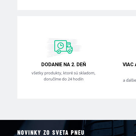
DODANIE NA 2. DEŇ
VIAC
všetky produkty, ktoré sú skladom,
doručíme do 24 hodín
a ďalši
NOVINKY ZO SVETA PNEU