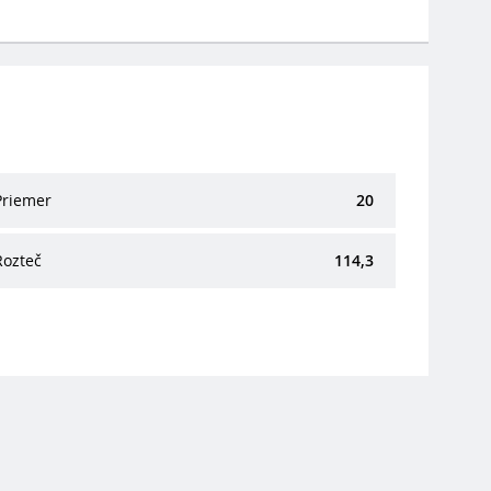
Priemer
20
Rozteč
114,3