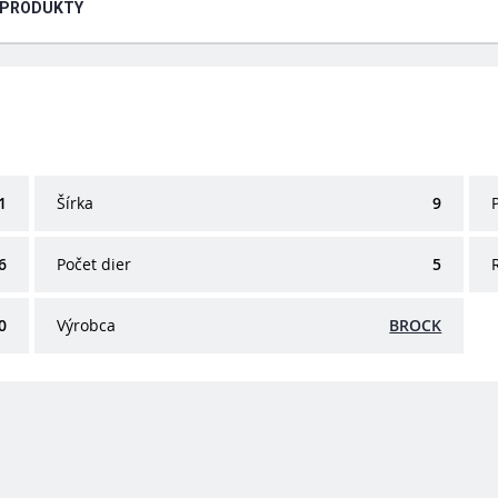
 PRODUKTY
1
Šírka
9
6
Počet dier
5
0
Výrobca
BROCK