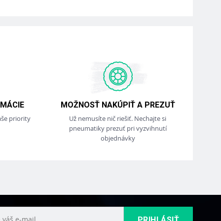
MÁCIE
MOŽNOSŤ NAKÚPIŤ A PREZUŤ
še priority
Už nemusíte nič riešiť. Nechajte si
pneumatiky prezuť pri vyzvihnutí
objednávky
PRIHLÁSIŤ