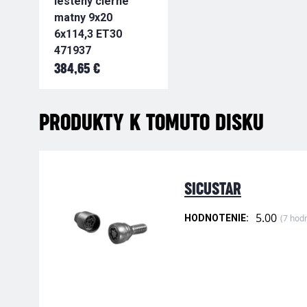
lesteny cierne
matny 9x20
6x114,3 ET30
471937
384,65 €
PRODUKTY K TOMUTO DISKU
SICUSTAR
5.00
(7 hod
HODNOTENIE: