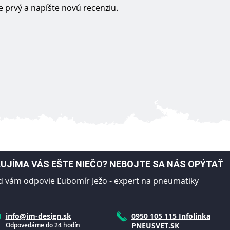
 prvý a napíšte novú recenziu.
UJÍMA VÁS EŠTE NIEČO? NEBOJTE SA NÁS OPÝTAŤ
d vám odpovie Ľubomír Ježo - expert na pneumatiky
info@jm-design.sk
0950 105 115 Infolinka
Odpovedáme do 24 hodín
PNEUSVET.SK