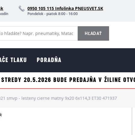
sk
0950 105 115 Infolinka PNEUSVET.SK
hodín
Pondelok - piatok 8:00 - 16:00
AČE TLAKU
PORADŇA
 STREDY 20.5.2026 BUDE PREDAJŇA V ŽILINE OTV
1 smvp - lesteny cierne matny 9x20 6x114,3 ET30 471937