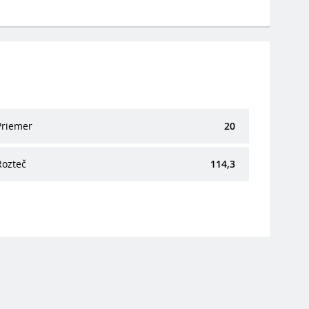
Priemer
20
Rozteč
114,3