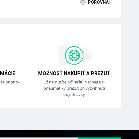
MÁCIE
MOŽNOSŤ NAKÚPIŤ A PREZUŤ
še priority
Už nemusíte nič riešiť. Nechajte si
pneumatiky prezuť pri vyzvihnutí
objednávky