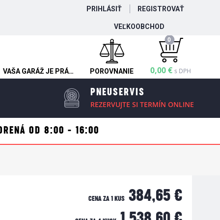
PRIHLÁSIŤ
REGISTROVAŤ
VEĽKOOBCHOD
0
0,00 €
s DPH
VAŠA GARÁŽ JE PRÁZDNA
POROVNANIE
PNEUSERVIS
REZERVUJTE SI TERMÍN ONLINE
ORENÁ OD 8:00 - 16:00
384,65 €
CENA ZA 1 KUS
1 538,60 €