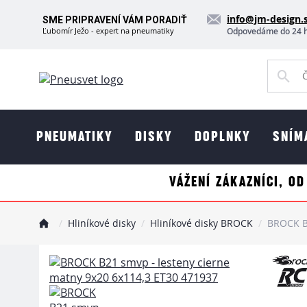
info@jm-design.
SME PRIPRAVENÍ VÁM PORADIŤ
Ľubomír Ježo - expert na pneumatiky
Odpovedáme do 24 
PNEUMATIKY
DISKY
DOPLNKY
SNÍM
VÁŽENÍ ZÁKAZNÍCI, OD
Hliníkové disky
Hliníkové disky BROCK
BROCK B2