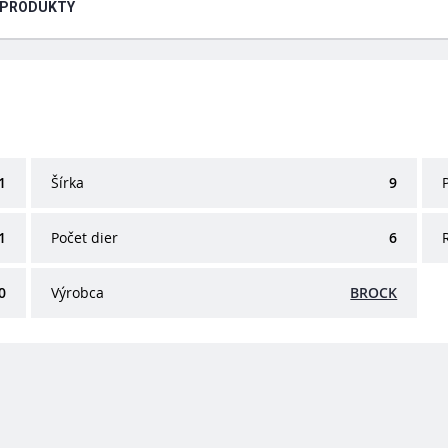
 PRODUKTY
1
Šírka
9
1
Počet dier
6
0
Výrobca
BROCK