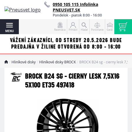
0950 105 115 Infolinka
PNEUSVET.SK
Pondelok - piatok 8:00 - 16:00
Rezervácia
Prihlásiť
Hľadať
Porovnanie
Garáž
MENU
VÁŽENÍ ZÁKAZNÍCI, OD STREDY 20.5.2026 BUDE
PREDAJŇA V ŽILINE OTVORENÁ OD 8:00 - 16:00
Hliníkové disky
Hliníkové disky BROCK
BROCK B24 sg - cierny lesk 7,5
BROCK B24 SG - CIERNY LESK 7,5X16
5X100 ET35 497418