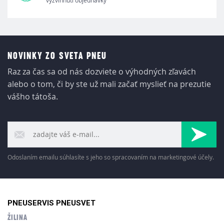
vyzvihnutí objednávky
NOVINKY ZO SVETA PNEU
Raz za čas sa od nás dozviete o výhodných zľavách
alebo o tom, či by ste už mali začať myslieť na prezutie
vášho tátoša.
Odoslaním emailu súhlasíte s jeho so spracovaním na marketingové účely.
PNEUSERVIS PNEUSVET
ŽILINA