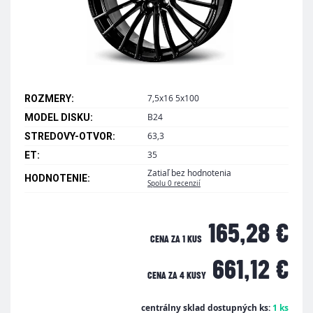
7,5x16 5x100
ROZMERY:
B24
MODEL DISKU:
63,3
STREDOVY-OTVOR:
35
ET:
Zatiaľ bez hodnotenia
HODNOTENIE:
Spolu 0 recenzií
165,28 €
CENA ZA 1 KUS
661,12 €
CENA ZA
4 KUSY
centrálny sklad dostupných ks:
1 ks