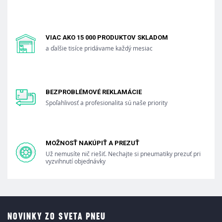
VIAC AKO 15 000 PRODUKTOV SKLADOM
a ďalšie tisíce pridávame každý mesiac
BEZPROBLÉMOVÉ REKLAMÁCIE
Spoľahlivosť a profesionalita sú naše priority
MOŽNOSŤ NAKÚPIŤ A PREZUŤ
Už nemusíte nič riešiť. Nechajte si pneumatiky prezuť pri
vyzvihnutí objednávky
NOVINKY ZO SVETA PNEU