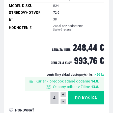
B24
MODEL DISKU:
72,6
STREDOVY-OTVOR:
38
ET:
Zatiaľ bez hodnotenia
HODNOTENIE:
Spolu 0 recenzií
248,44 €
CENA ZA 1 KUS
993,76 €
CENA ZA
4 KUSY
centrálny sklad dostupných ks:
> 20 ks
Kuriér - predpokladané dodanie
14.8.
Osobný odber v Žiline
13.8.
+
-