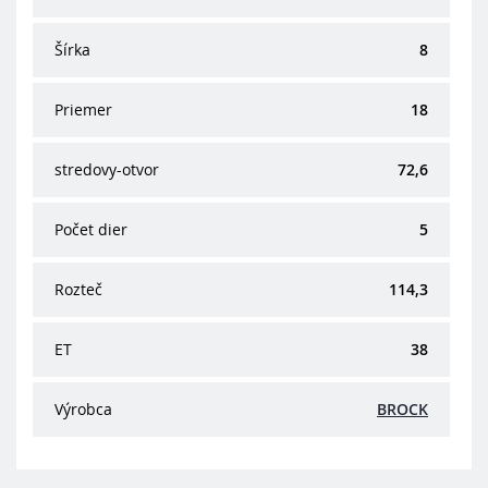
Šírka
8
Priemer
18
stredovy-otvor
72,6
Počet dier
5
Rozteč
114,3
ET
38
Výrobca
BROCK