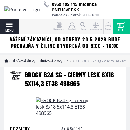
0950 105 115 Infolinka
PNEUSVET.SK
Pondelok - piatok 8:00 - 16:00
Rezervácia
Prihlásiť
Hľadať
Porovnanie
Garáž
MENU
VÁŽENÍ ZÁKAZNÍCI, OD STREDY 20.5.2026 BUDE
PREDAJŇA V ŽILINE OTVORENÁ OD 8:00 - 16:00
Hliníkové disky
Hliníkové disky BROCK
BROCK B24 sg - cierny lesk 8x1
BROCK B24 SG - CIERNY LESK 8X18
5X114,3 ET38 498965
8x18 5x114,3
ROZMERY: