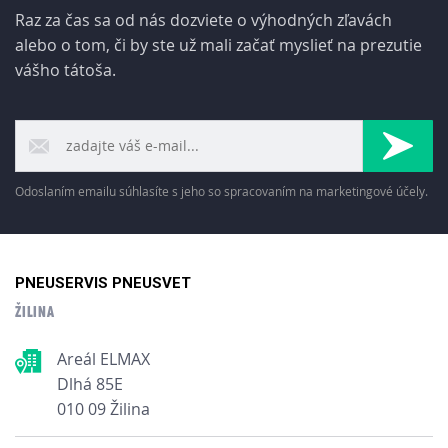
Raz za čas sa od nás dozviete o výhodných zľavách
alebo o tom, či by ste už mali začať myslieť na prezutie
vášho tátoša.
Odoslaním emailu súhlasíte s jeho so spracovaním na marketingové účely.
PNEUSERVIS PNEUSVET
ŽILINA
Areál ELMAX
Dlhá 85E
010 09 Žilina