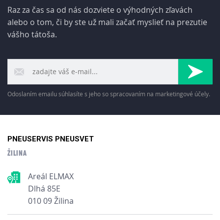
Raz za čas sa od nás dozviete o výhodných zľavách
alebo o tom, či by ste už mali začať myslieť na prezutie
vášho tátoša.
Odoslaním emailu súhlasíte s jeho so spracovaním na marketingové účely.
PNEUSERVIS PNEUSVET
ŽILINA
Areál ELMAX
Dlhá 85E
010 09 Žilina