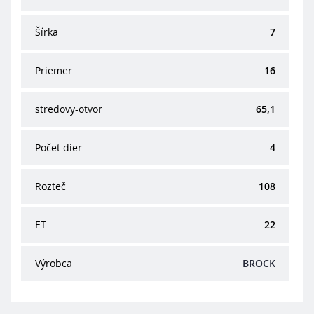
Šírka
7
Priemer
16
stredovy-otvor
65,1
Počet dier
4
Rozteč
108
ET
22
Výrobca
BROCK