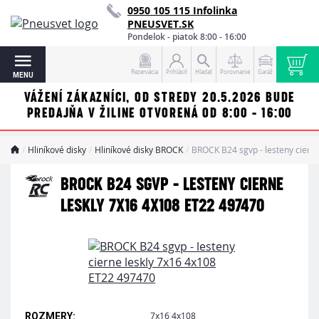
0950 105 115 Infolinka
PNEUSVET.SK
Pondelok - piatok 8:00 - 16:00
Rezervácia
Prihlásiť
Hľadať
Porovnanie
Garáž
MENU
VÁŽENÍ ZÁKAZNÍCI, OD STREDY 20.5.2026 BUDE
PREDAJŇA V ŽILINE OTVORENÁ OD 8:00 - 16:00
Hliníkové disky
Hliníkové disky BROCK
BROCK B24 sgvp - lesteny ciern
BROCK B24 SGVP - LESTENY CIERNE
LESKLY 7X16 4X108 ET22 497470
7x16 4x108
ROZMERY: