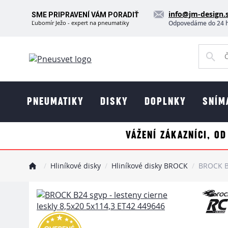
info@jm-design.
SME PRIPRAVENÍ VÁM PORADIŤ
Ľubomír Ježo - expert na pneumatiky
Odpovedáme do 24 
PNEUMATIKY
DISKY
DOPLNKY
SNÍM
VÁŽENÍ ZÁKAZNÍCI, OD
Hliníkové disky
Hliníkové disky BROCK
BROCK B2