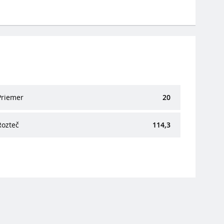
Priemer
20
Rozteč
114,3