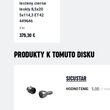
lesteny cierne
leskly 8,5x20
5x114,3 ET42
449646
4 ks
379,30 €
PRODUKTY K TOMUTO DISKU
SICUSTAR
5.00
(7 hod
HODNOTENIE: