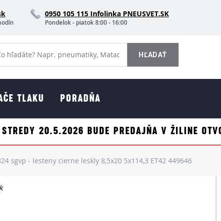
sk
0950 105 115 Infolinka PNEUSVET.SK
hodín
Pondelok - piatok 8:00 - 16:00
AČE TLAKU
PORADŇA
 STREDY 20.5.2026 BUDE PREDAJŇA V ŽILINE OTV
4 sgvp - lesteny cierne leskly 8,5x20 5x114,3 ET42 449646