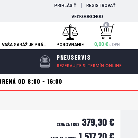
PRIHLÁSIŤ
REGISTROVAŤ
VEĽKOOBCHOD
0
0,00 €
s DPH
VAŠA GARÁŽ JE PRÁZDNA
POROVNANIE
PNEUSERVIS
REZERVUJTE SI TERMÍN ONLINE
ORENÁ OD 8:00 - 16:00
379,30 €
CENA ZA 1 KUS
1 517,20 €