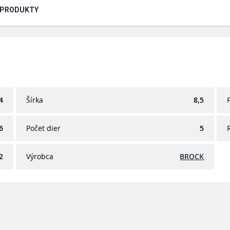
 PRODUKTY
4
Šírka
8,5
6
Počet dier
5
2
Výrobca
BROCK