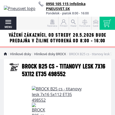
0950 105 115 Infolinka
PNEUSVET.SK
Pondelok - piatok 8:00 - 16:00
Rezervácia
Prihlásiť
Hľadať
Porovnanie
Garáž
MENU
VÁŽENÍ ZÁKAZNÍCI, OD STREDY 20.5.2026 BUDE
PREDAJŇA V ŽILINE OTVORENÁ OD 8:00 - 16:00
Hliníkové disky
Hliníkové disky BROCK
BROCK B25 cs - titanovy lesk 7
BROCK B25 CS - TITANOVY LESK 7X16
5X112 ET35 498552