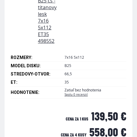
7x16 5x112
ROZMERY:
B25
MODEL DISKU:
66,5
STREDOVY-OTVOR:
35
ET:
Zatiaľ bez hodnotenia
HODNOTENIE:
Spolu 0 recenzií
139,50 €
CENA ZA 1 KUS
558,00 €
CENA ZA
4 KUSY