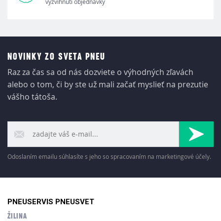
vyzvihnutí objednávky
NOVINKY ZO SVETA PNEU
Raz za čas sa od nás dozviete o výhodných zľavách
alebo o tom, či by ste už mali začať myslieť na prezutie
vášho tátoša.
Odoslaním emailu súhlasíte s jeho so spracovaním na marketingové účely.
PNEUSERVIS PNEUSVET
ŽILINA