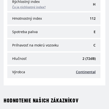
Rýchlostný index
H
Čo je rýchlostný index?
Hmotnostný index
112
Spotreba paliva
E
Priľnavosť na mokrú vozovku
C
Hlučnosť
2 (72dB)
Výrobca
Continental
HODNOTENIE NAŠICH ZÁKAZNÍKOV