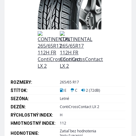
265/65 R17
ROZMERY:
E
C
2 (72dB)
ŠTÍTOK:
Letné
SEZÓNA:
ContiCrossContact LX 2
DEZÉN:
H
RÝCHLOSTNÝ INDEX:
112
HMOTNOSTNÝ INDEX:
Zatiaľ bez hodnotenia
HODNOTENIE:
Spolu 0 recenzií