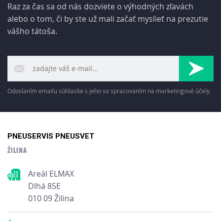
Raz za čas sa od nás dozviete o výhodných zľavách
alebo o tom, či by ste už mali začať myslieť na prezutie
vášho tátoša.
Odoslaním emailu súhlasíte s jeho so spracovaním na marketingové účely.
PNEUSERVIS PNEUSVET
ŽILINA
Areál ELMAX
Dlhá 85E
010 09 Žilina