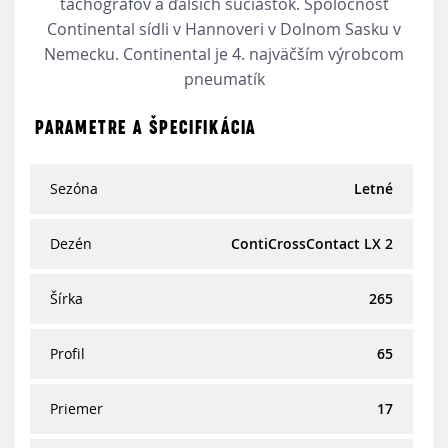
tachografov a ďalších súčiastok. Spoločnosť
Continental sídli v Hannoveri v Dolnom Sasku v
Nemecku. Continental je 4. najväčším výrobcom
pneumatík
PARAMETRE A ŠPECIFIKÁCIA
Sezóna
Letné
Dezén
ContiCrossContact LX 2
Šírka
265
Profil
65
Priemer
17