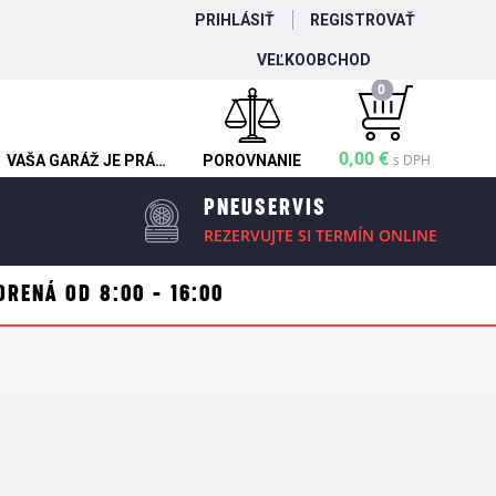
PRIHLÁSIŤ
REGISTROVAŤ
VEĽKOOBCHOD
0
0,00 €
s DPH
VAŠA GARÁŽ JE PRÁZDNA
POROVNANIE
PNEUSERVIS
REZERVUJTE SI TERMÍN ONLINE
ORENÁ OD 8:00 - 16:00