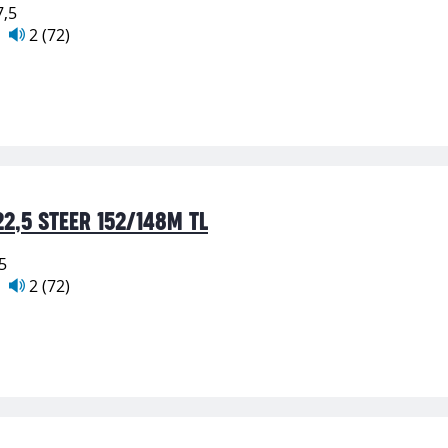
7,5
2 (72)
2,5 STEER 152/148M TL
5
2 (72)