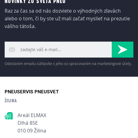
NOVINKY ZO SVETA PNEU
Raz za čas sa od nás dozviete o výhodných zľavách
alebo o tom, či by ste už mali začať myslieť na prezutie
vášho tátoša.
Odoslaním emailu súhlasíte s jeho so spracovaním na marketingové účely.
PNEUSERVIS PNEUSVET
ŽILINA
Areál ELMAX
Dlhá 85E
010 09 Žilina