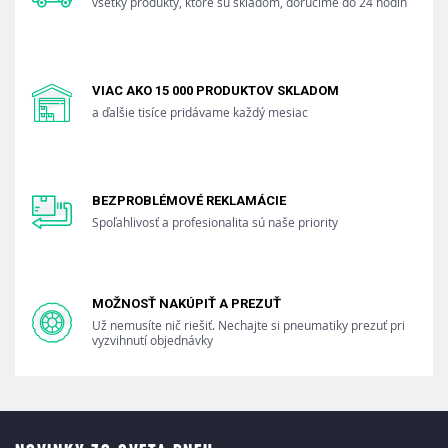
všetky produkty, ktoré sú skladom, doručíme do 24 hodín
VIAC AKO 15 000 PRODUKTOV SKLADOM
a ďalšie tisíce pridávame každý mesiac
BEZPROBLÉMOVÉ REKLAMÁCIE
Spoľahlivosť a profesionalita sú naše priority
MOŽNOSŤ NAKÚPIŤ A PREZUŤ
Už nemusíte nič riešiť. Nechajte si pneumatiky prezuť pri
vyzvihnutí objednávky