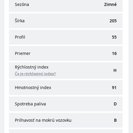
Sezóna
Zimné
Šírka
205
Profil
55
Priemer
16
Rýchlostný index
H
Čo je rýchlostný index?
Hmotnostný index
91
Spotreba paliva
D
Priľnavosť na mokrú vozovku
B