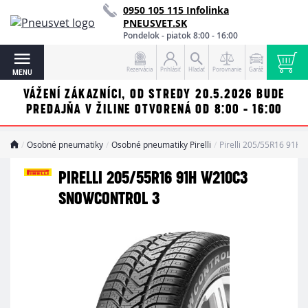
0950 105 115 Infolinka
PNEUSVET.SK
Pondelok - piatok 8:00 - 16:00
Rezervácia
Prihlásiť
Hľadať
Porovnanie
Garáž
MENU
VÁŽENÍ ZÁKAZNÍCI, OD STREDY 20.5.2026 BUDE
PREDAJŇA V ŽILINE OTVORENÁ OD 8:00 - 16:00
Osobné pneumatiky
Osobné pneumatiky Pirelli
Pirelli 205/55R16 91H
PIRELLI 205/55R16 91H W210C3
SNOWCONTROL 3