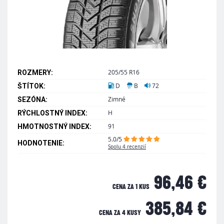
205/55 R16
ROZMERY:
D
B
72
ŠTÍTOK:
Zimné
SEZÓNA:
H
RÝCHLOSTNÝ INDEX:
91
HMOTNOSTNÝ INDEX:
5.0/5
HODNOTENIE:
Spolu 4 recenzií
96,46 €
CENA ZA 1 KUS
385,84 €
CENA ZA
4 KUSY