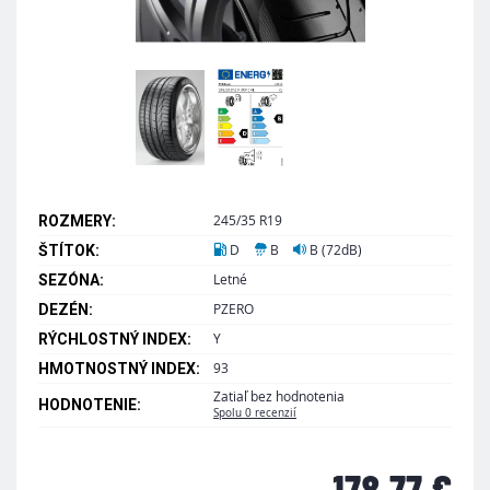
245/35 R19
ROZMERY:
D
B
B (72dB)
ŠTÍTOK:
Letné
SEZÓNA:
PZERO
DEZÉN:
Y
RÝCHLOSTNÝ INDEX:
93
HMOTNOSTNÝ INDEX:
Zatiaľ bez hodnotenia
HODNOTENIE:
Spolu 0 recenzií