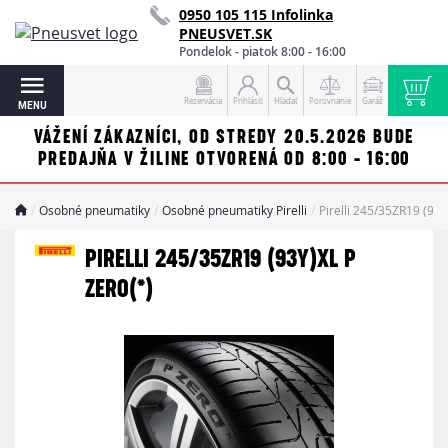
0950 105 115 Infolinka
PNEUSVET.SK
Pondelok - piatok 8:00 - 16:00
Rezervácia
Prihlásiť
Hľadať
Porovnanie
Garáž
MENU
VÁŽENÍ ZÁKAZNÍCI, OD STREDY 20.5.2026 BUDE
PREDAJŇA V ŽILINE OTVORENÁ OD 8:00 - 16:00
Osobné pneumatiky
Osobné pneumatiky Pirelli
Pirelli 245/35ZR19 (93
PIRELLI 245/35ZR19 (93Y)XL P
ZERO(*)