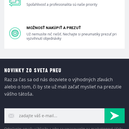
Spoľahlivosť a profesionalita sú naše priority
MOŽNOSŤ NAKÚPIŤ A PREZUŤ
Už nemusíte nič riešiť. Nechajte si pneumatiky prezuť pri
vyzvihnutí objednávky
NOVINKY ZO SVETA PNEU
Raz za čas sa od nás dozviete o výhodných zľavách
alebo o tom, či by ste už mali začať myslieť na prezutie
vášho tátoša.
Odoslaním emailu súhlasíte s jeho so spracovaním na marketingové účely.