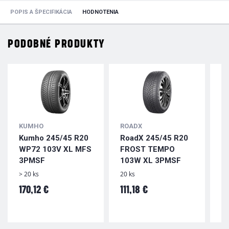
POPIS A ŠPECIFIKÁCIA
HODNOTENIA
PODOBNÉ PRODUKTY
KUMHO
ROADX
N
Kumho 245/45 R20
RoadX 245/45 R20
N
WP72 103V XL MFS
FROST TEMPO
2
3PMSF
103W XL 3PMSF
Ha
1
> 20 ks
20 ks
IC
170,12 €
111,18 €
A
3