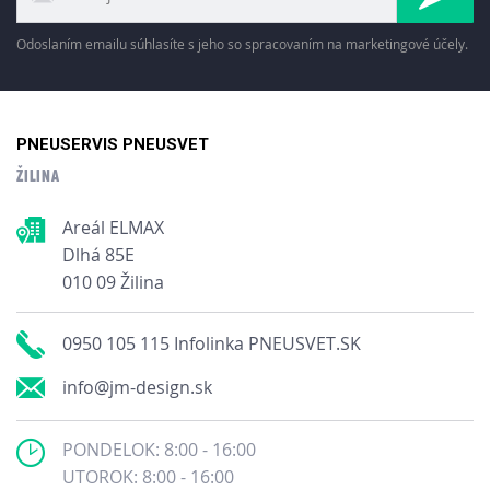
Odoslaním emailu súhlasíte s jeho so spracovaním na marketingové účely.
PNEUSERVIS PNEUSVET
ŽILINA
Areál ELMAX
Dlhá 85E
010 09 Žilina
0950 105 115 Infolinka PNEUSVET.SK
info@jm-design.sk
PONDELOK: 8:00 - 16:00
UTOROK: 8:00 - 16:00