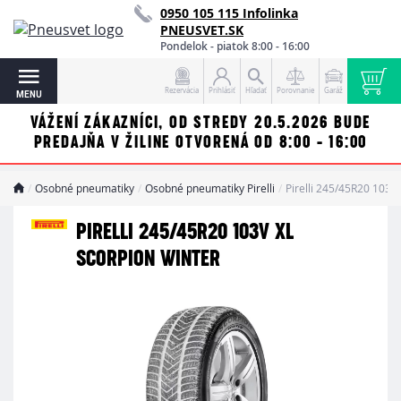
0950 105 115 Infolinka
PNEUSVET.SK
Pondelok - piatok 8:00 - 16:00
Rezervácia
Prihlásiť
Hľadať
Porovnanie
Garáž
MENU
VÁŽENÍ ZÁKAZNÍCI, OD STREDY 20.5.2026 BUDE
PREDAJŇA V ŽILINE OTVORENÁ OD 8:00 - 16:00
Osobné pneumatiky
Osobné pneumatiky Pirelli
Pirelli 245/45R20 103
PIRELLI 245/45R20 103V XL
SCORPION WINTER