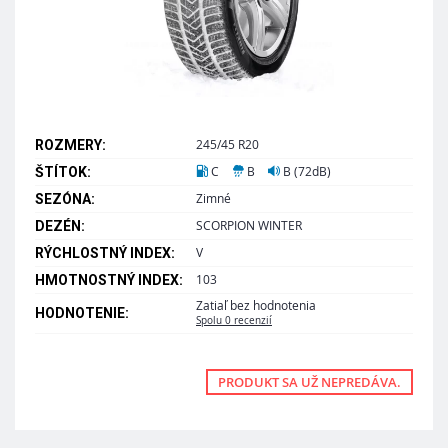
245/45 R20
ROZMERY:
C
B
B (72dB)
ŠTÍTOK:
Zimné
SEZÓNA:
SCORPION WINTER
DEZÉN:
V
RÝCHLOSTNÝ INDEX:
103
HMOTNOSTNÝ INDEX:
Zatiaľ bez hodnotenia
HODNOTENIE:
Spolu 0 recenzií
PRODUKT SA UŽ NEPREDÁVA.