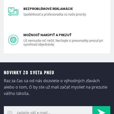
BEZPROBLÉMOVÉ REKLAMÁCIE
Spoľahlivosť a profesionalita sú naše priority
MOŽNOSŤ NAKÚPIŤ A PREZUŤ
Už nemusíte nič riešiť. Nechajte si pneumatiky prezuť pri
vyzvihnutí objednávky
NOVINKY ZO SVETA PNEU
Raz za čas sa od nás dozviete o výhodných zľavách
alebo o tom, či by ste už mali začať myslieť na prezutie
vášho tátoša.