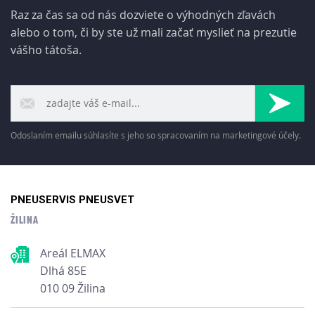
Raz za čas sa od nás dozviete o výhodných zľavách
alebo o tom, či by ste už mali začať myslieť na prezutie
vášho tátoša.
Odoslaním emailu súhlasíte s jeho so spracovaním na marketingové účely.
PNEUSERVIS PNEUSVET
ŽILINA
Areál ELMAX
Dlhá 85E
010 09 Žilina