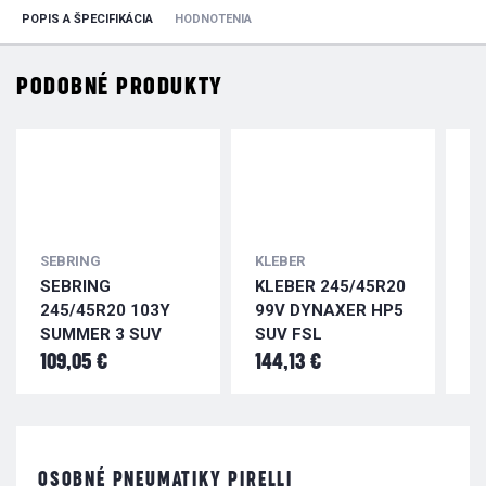
POPIS A ŠPECIFIKÁCIA
HODNOTENIA
PODOBNÉ PRODUKTY
SEBRING
KLEBER
K
SEBRING
KLEBER 245/45R20
K
245/45R20 103Y
99V DYNAXER HP5
1
SUMMER 3 SUV
SUV FSL
H
109,05 €
144,13 €
1
OSOBNÉ PNEUMATIKY PIRELLI