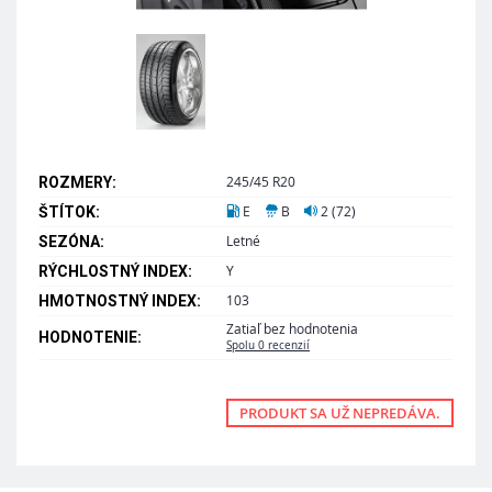
245/45 R20
ROZMERY:
E
B
2 (72)
ŠTÍTOK:
Letné
SEZÓNA:
Y
RÝCHLOSTNÝ INDEX:
103
HMOTNOSTNÝ INDEX:
Zatiaľ bez hodnotenia
HODNOTENIE:
Spolu 0 recenzií
PRODUKT SA UŽ NEPREDÁVA.