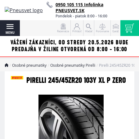
0950 105 115 Infolinka
PNEUSVET.SK
Pondelok - piatok 8:00 - 16:00
Rezervácia
Prihlásiť
Hľadať
Porovnanie
Garáž
MENU
VÁŽENÍ ZÁKAZNÍCI, OD STREDY 20.5.2026 BUDE
PREDAJŇA V ŽILINE OTVORENÁ OD 8:00 - 16:00
Osobné pneumatiky
Osobné pneumatiky Pirelli
Pirelli 245/45ZR20 103
PIRELLI 245/45ZR20 103Y XL P ZERO