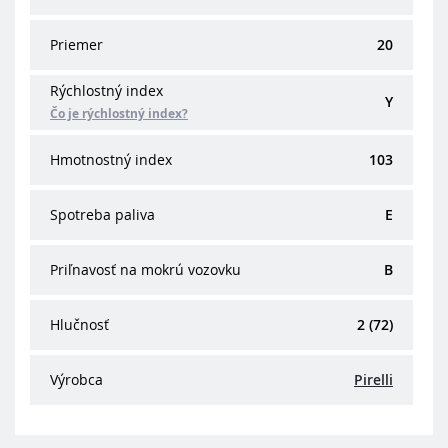
Priemer
20
Rýchlostný index
Y
Čo je rýchlostný index?
Hmotnostný index
103
Spotreba paliva
E
Priľnavosť na mokrú vozovku
B
Hlučnosť
2 (72)
Výrobca
Pirelli