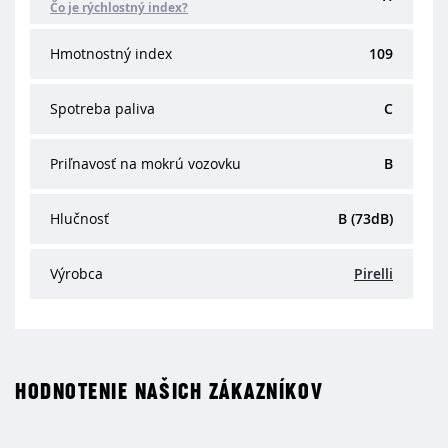
Čo je rýchlostný index?
Hmotnostný index
109
Spotreba paliva
C
Priľnavosť na mokrú vozovku
B
Hlučnosť
B (73dB)
Výrobca
Pirelli
HODNOTENIE NAŠICH ZÁKAZNÍKOV