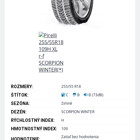
255/55 R18
ROZMERY:
C
B
B (73dB)
ŠTÍTOK:
Zimné
SEZÓNA:
SCORPION WINTER
DEZÉN:
H
RÝCHLOSTNÝ INDEX:
109
HMOTNOSTNÝ INDEX:
Zatiaľ bez hodnotenia
HODNOTENIE: