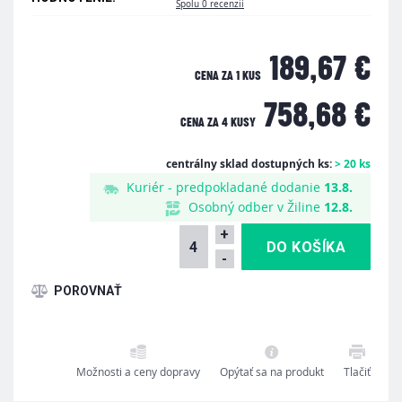
Spolu 0 recenzií
189,67 €
CENA ZA 1 KUS
758,68 €
CENA ZA
4 KUSY
centrálny sklad dostupných ks:
> 20 ks
Kuriér - predpokladané dodanie
13.8.
Osobný odber v Žiline
12.8.
+
-
Možnosti a ceny dopravy
Opýtať sa na produkt
Tlačiť