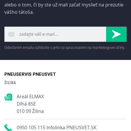
alebo o tom, či by ste už mali začať myslieť na prezutie
vášho tátoša.
Odoslaním emailu súhlasíte s jeho so spracovaním na marketingové účely.
PNEUSERVIS PNEUSVET
ŽILINA
Areál ELMAX
Dlhá 85E
010 09 Žilina
0950 105 115 Infolinka PNEUSVET.SK