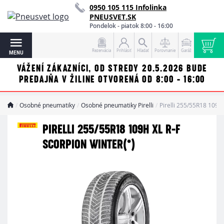
0950 105 115 Infolinka
PNEUSVET.SK
Pondelok - piatok 8:00 - 16:00
Rezervácia
Prihlásiť
Hľadať
Porovnanie
Garáž
MENU
VÁŽENÍ ZÁKAZNÍCI, OD STREDY 20.5.2026 BUDE
PREDAJŇA V ŽILINE OTVORENÁ OD 8:00 - 16:00
Osobné pneumatiky
Osobné pneumatiky Pirelli
Pirelli 255/55R18 109
PIRELLI 255/55R18 109H XL R-F
SCORPION WINTER(*)