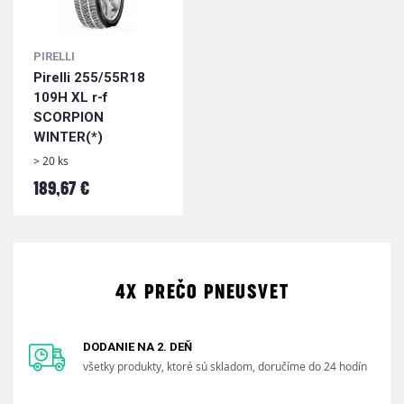
PIRELLI
Pirelli 255/55R18
109H XL r-f
SCORPION
WINTER(*)
> 20 ks
189,67 €
4X PREČO PNEUSVET
DODANIE NA 2. DEŇ
všetky produkty, ktoré sú skladom, doručíme do 24 hodín