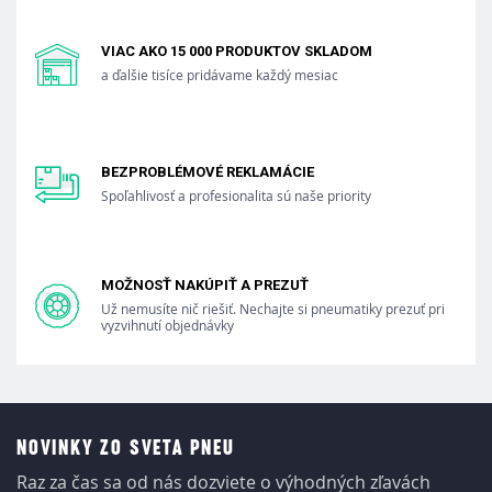
VIAC AKO 15 000 PRODUKTOV SKLADOM
a ďalšie tisíce pridávame každý mesiac
BEZPROBLÉMOVÉ REKLAMÁCIE
Spoľahlivosť a profesionalita sú naše priority
MOŽNOSŤ NAKÚPIŤ A PREZUŤ
Už nemusíte nič riešiť. Nechajte si pneumatiky prezuť pri
vyzvihnutí objednávky
NOVINKY ZO SVETA PNEU
Raz za čas sa od nás dozviete o výhodných zľavách