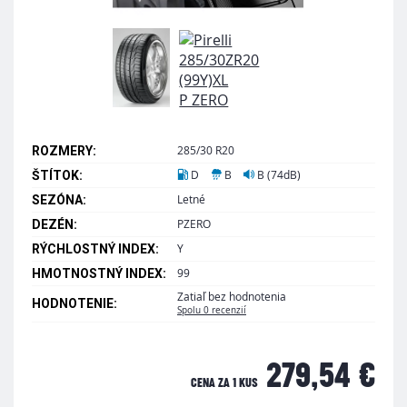
285/30 R20
ROZMERY:
D
B
B (74dB)
ŠTÍTOK:
Letné
SEZÓNA:
PZERO
DEZÉN:
Y
RÝCHLOSTNÝ INDEX:
99
HMOTNOSTNÝ INDEX:
Zatiaľ bez hodnotenia
HODNOTENIE:
Spolu 0 recenzií
279,54 €
CENA ZA 1 KUS