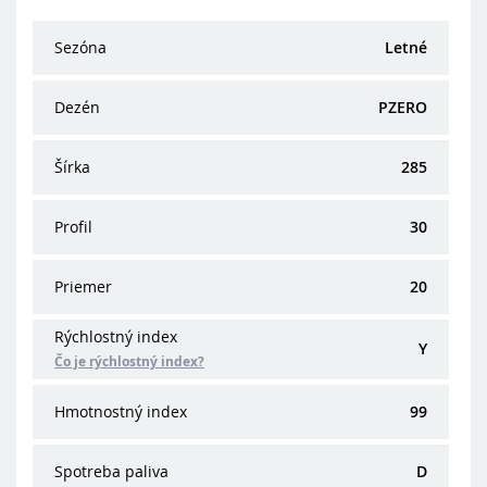
Sezóna
Letné
Dezén
PZERO
Šírka
285
Profil
30
Priemer
20
Rýchlostný index
Y
Čo je rýchlostný index?
Hmotnostný index
99
Spotreba paliva
D