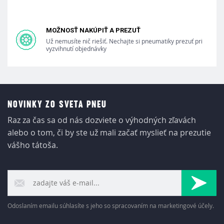
MOŽNOSŤ NAKÚPIŤ A PREZUŤ
Už nemusíte nič riešiť. Nechajte si pneumatiky prezuť pri
vyzvihnutí objednávky
NOVINKY ZO SVETA PNEU
Raz za čas sa od nás dozviete o výhodných zľavách
alebo o tom, či by ste už mali začať myslieť na prezutie
vášho tátoša.
Odoslaním emailu súhlasíte s jeho so spracovaním na marketingové účely.