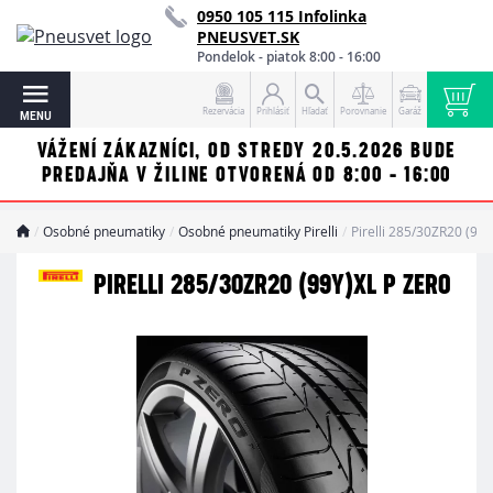
0950 105 115 Infolinka
PNEUSVET.SK
Pondelok - piatok 8:00 - 16:00
Rezervácia
Prihlásiť
Hľadať
Porovnanie
Garáž
MENU
VÁŽENÍ ZÁKAZNÍCI, OD STREDY 20.5.2026 BUDE
PREDAJŇA V ŽILINE OTVORENÁ OD 8:00 - 16:00
Osobné pneumatiky
Osobné pneumatiky Pirelli
Pirelli 285/30ZR20 (99
PIRELLI 285/30ZR20 (99Y)XL P ZERO