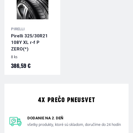
PIRELLI
Pirelli 325/30R21
108Y XL r-f P
ZERO(*)
8 ks
386,59 €
4X PREČO PNEUSVET
DODANIE NA 2. DEŇ
všetky produkty, ktoré sú skladom, doručíme do 24 hodín