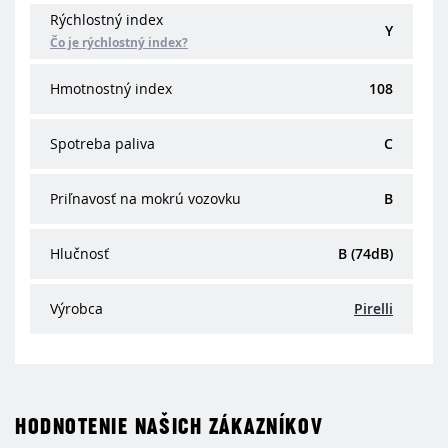
Rýchlostný index
Y
Čo je rýchlostný index?
Hmotnostný index
108
Spotreba paliva
C
Priľnavosť na mokrú vozovku
B
Hlučnosť
B (74dB)
Výrobca
Pirelli
HODNOTENIE NAŠICH ZÁKAZNÍKOV