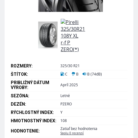
325/30 R21
ROZMERY:
C
B
B (74dB)
ŠTÍTOK:
PRIBLIŽNÝ DÁTUM
Apríl 2025
VÝROBY:
Letné
SEZÓNA:
PZERO
DEZÉN:
Y
RÝCHLOSTNÝ INDEX:
108
HMOTNOSTNÝ INDEX:
Zatiaľ bez hodnotenia
HODNOTENIE:
Spolu 0 recenzií