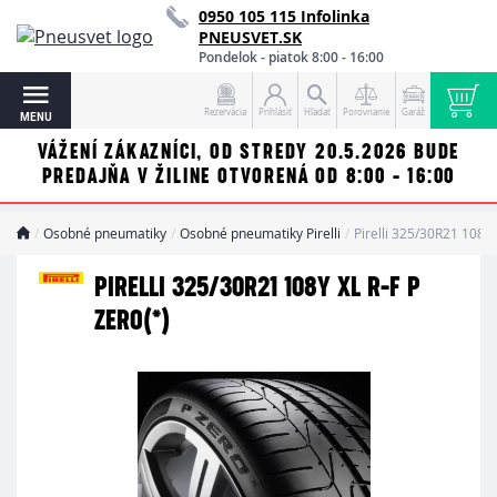
0950 105 115 Infolinka
PNEUSVET.SK
Pondelok - piatok 8:00 - 16:00
Rezervácia
Prihlásiť
Hľadať
Porovnanie
Garáž
MENU
VÁŽENÍ ZÁKAZNÍCI, OD STREDY 20.5.2026 BUDE
PREDAJŇA V ŽILINE OTVORENÁ OD 8:00 - 16:00
Osobné pneumatiky
Osobné pneumatiky Pirelli
Pirelli 325/30R21 108Y 
PIRELLI 325/30R21 108Y XL R-F P
ZERO(*)