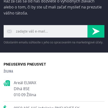
Raz za čas sa od nás dozviete o výhodných zľavách
alebo o tom, či by ste už mali začať myslieť na prezutie
vášho tátoša.
Odoslaním emailu súhlasíte s jeho so spracovaním na marketingové účely.
PNEUSERVIS PNEUSVET
ŽILINA
Areál ELMAX
Dlhá 85E
010 09 Žilina