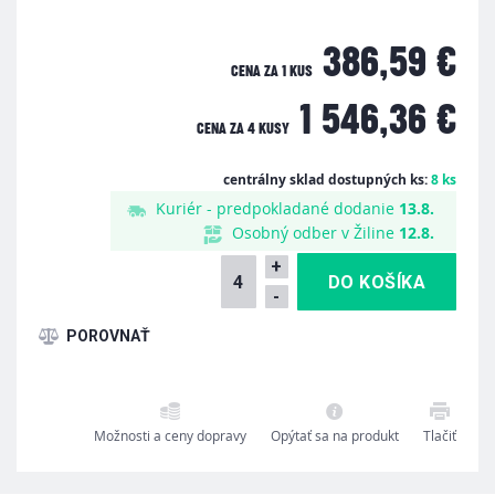
386,59 €
CENA ZA 1 KUS
1 546,36 €
CENA ZA
4 KUSY
centrálny sklad dostupných ks:
8 ks
Kuriér - predpokladané dodanie
13.8.
Osobný odber v Žiline
12.8.
+
-
Možnosti a ceny dopravy
Opýtať sa na produkt
Tlačiť