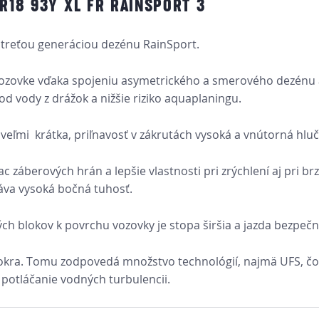
R18 93Y XL FR RAINSPORT 3
 treťou generáciou dezénu RainSport.
vozovke vďaka spojeniu asymetrického a smerového dezénu a 
vod vody z drážok a nižšie riziko aquaplaningu.
eľmi krátka, priľnavosť v zákrutách vysoká a vnútorná hlučn
 záberových hrán a lepšie vlastnosti pri zrýchlení aj pri b
táva vysoká bočná tuhosť.
ch blokov k povrchu vozovky je stopa širšia a jazda bezpečn
mokra. Tomu zodpovedá množstvo technológií, najmä UFS, čo
 potláčanie vodných turbulencii.