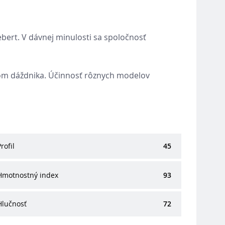
ebert. V dávnej minulosti sa spoločnosť
lom dáždnika. Účinnosť rôznych modelov
Profil
45
Hmotnostný index
93
Hlučnosť
72