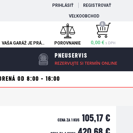
PRIHLÁSIŤ
REGISTROVAŤ
VEĽKOOBCHOD
0
0,00 €
s DPH
VAŠA GARÁŽ JE PRÁZDNA
POROVNANIE
PNEUSERVIS
REZERVUJTE SI TERMÍN ONLINE
ORENÁ OD 8:00 - 16:00
105,17 €
CENA ZA 1 KUS
420,68 €