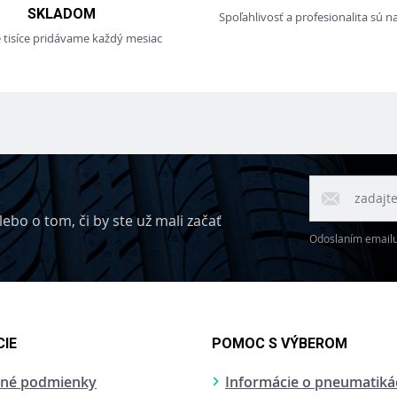
SKLADOM
Spoľahlivosť a profesionalita sú na
e tisíce pridávame každý mesiac
ebo o tom, či by ste už mali začať
Odoslaním emailu 
IE
POMOC S VÝBEROM
né podmienky
Informácie o pneumatiká