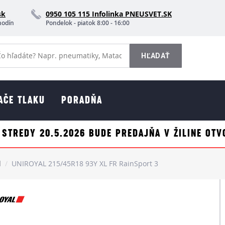
sk
0950 105 115 Infolinka PNEUSVET.SK
hodín
Pondelok - piatok 8:00 - 16:00
AČE TLAKU
PORADŇA
 STREDY 20.5.2026 BUDE PREDAJŇA V ŽILINE OTV
l
UNIROYAL 215/45R18 93Y XL FR RainSport 3