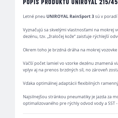
POPIS PRODUKTU UNIROYAL 215/45
Letné pneu
UNIROYAL RainSport 3
sú v poradí
Vyznačujú sa skvelými vlastnosťami na mokrej 
dezénu, tzv. „žraločej kože“ zaisťuje rýchlejší od
Okrem toho je brzdná dráha na mokrej vozovke v
Väčší počet lamiel vo vzorke dezénu znamená viac
vplyv aj na prenos brzdných síl, no zároveň zos
Vďaka optimálnej adaptácii flexibilných ramenný
Najsilnejšou stránkou pneumatiky je jazda za 
optimalizovaného pre rýchly odvod vody a SST -