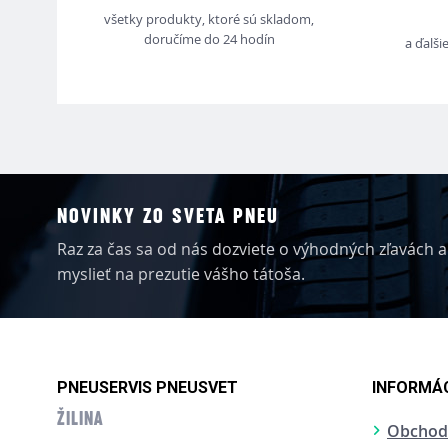
všetky produkty, ktoré sú skladom,
doručíme do 24 hodín
a ďalši
NOVINKY ZO SVETA PNEU
Raz za čas sa od nás dozviete o výhodných zľavách al
myslieť na prezutie vášho tátoša.
PNEUSERVIS PNEUSVET
INFORMÁC
ŽILINA
Obchod