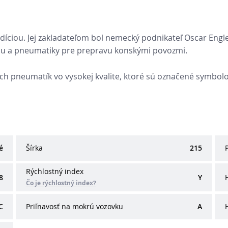
adíciou. Jej zakladateľom bol nemecký podnikateľ Oscar Engl
u a pneumatiky pre prepravu konskými povozmi.
ých pneumatík vo vysokej kvalite, ktoré sú označené symbo
é
Šírka
215
Rýchlostný index
8
Y
Čo je rýchlostný index?
C
Priľnavosť na mokrú vozovku
A