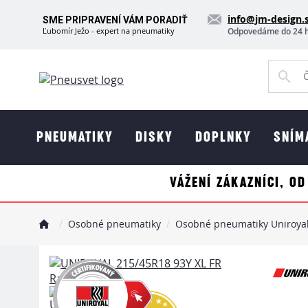
info@jm-design.
SME PRIPRAVENÍ VÁM PORADIŤ
Ľubomír Ježo - expert na pneumatiky
Odpovedáme do 24 
PNEUMATIKY
DISKY
DOPLNKY
SNÍM
VÁŽENÍ ZÁKAZNÍCI, OD
Osobné pneumatiky
Osobné pneumatiky Uniroya