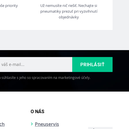
še priority
Už nemusíte nič riešiť. Nechajte si
pneumatiky prezuť pri vyzvihnutí
objednávky
PRIHLÁSIŤ
súhlasíte s jeho so spracovaním na marketingové účely.
O NÁS
ch
Pneuservis