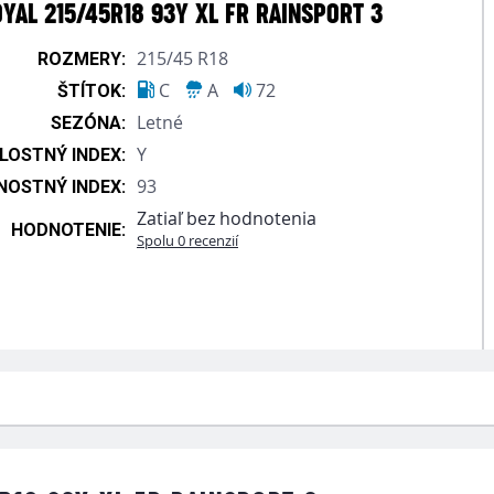
YAL 215/45R18 93Y XL FR RAINSPORT 3
215/45 R18
ROZMERY:
C
A
72
ŠTÍTOK:
Letné
SEZÓNA:
Y
LOSTNÝ INDEX:
93
OSTNÝ INDEX:
Zatiaľ bez hodnotenia
HODNOTENIE:
Spolu 0 recenzií