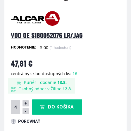
VDO OE S180052076 LR/JAG
5.00
(1 hodnotení)
HODNOTENIE:
47,81 €
centrálny sklad dostupných ks:
16
Kuriér - dodanie
13.8.
Osobný odber v Žiline
12.8.
+
DO KOŠÍKA
-