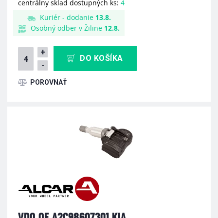
centrálny sklad dostupných ks:
4
Kuriér - dodanie
13.8.
Osobný odber v Žiline
12.8.
+
DO KOŠÍKA
-
VDO OE A2C98607301 KIA