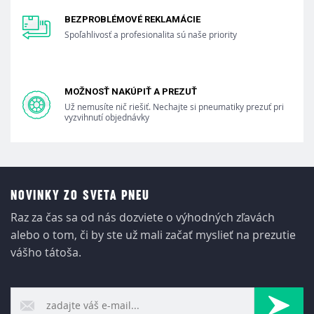
BEZPROBLÉMOVÉ REKLAMÁCIE
Spoľahlivosť a profesionalita sú naše priority
MOŽNOSŤ NAKÚPIŤ A PREZUŤ
Už nemusíte nič riešiť. Nechajte si pneumatiky prezuť pri
vyzvihnutí objednávky
NOVINKY ZO SVETA PNEU
Raz za čas sa od nás dozviete o výhodných zľavách
alebo o tom, či by ste už mali začať myslieť na prezutie
vášho tátoša.