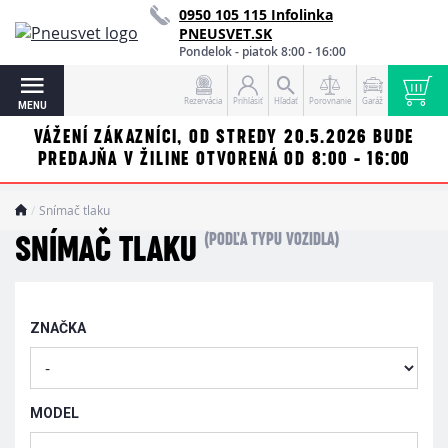
0950 105 115 Infolinka
PNEUSVET.SK
Pondelok - piatok 8:00 - 16:00
Rezervácia
Prihlásiť
Hľadať
Porovnanie
Garáž
MENU
VÁŽENÍ ZÁKAZNÍCI, OD STREDY 20.5.2026 BUDE
PREDAJŇA V ŽILINE OTVORENÁ OD 8:00 - 16:00
Snímač tlaku
(PODĽA TYPU VOZIDLA)
SNÍMAČ TLAKU
ZNAČKA
MODEL