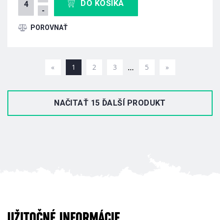
DO KOŠÍKA
-
…
«
1
2
3
5
»
NAČITAŤ 15 ĎALŠÍ PRODUKT
UŽITOČNÉ INFORMÁCIE