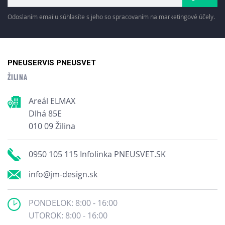
Odoslaním emailu súhlasíte s jeho so spracovaním na marketingové účely.
PNEUSERVIS PNEUSVET
ŽILINA
Areál ELMAX
Dlhá 85E
010 09 Žilina
0950 105 115 Infolinka PNEUSVET.SK
info@jm-design.sk
PONDELOK: 8:00 - 16:00
UTOROK: 8:00 - 16:00